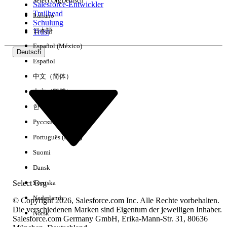
Select Org
Deutsch
Salesforce-Entwickler
Trailhead
Italiano
Erfahrung
Schulung
日本語
Trust
Español (México)
Deutsch
Español
Alle löschen
Fertig
中文（简体）
中文（繁體）
한국어
Русский
Português (Brasil)
Suomi
Dansk
Select Org
Svenska
Nederlands
© Copyright 2026, Salesforce.com Inc. Alle Rechte vorbehalten.
Die verschiedenen Marken sind Eigentum der jeweiligen Inhaber.
Norsk
Salesforce.com Germany GmbH, Erika-Mann-Str. 31, 80636
Keine Ergebnisse