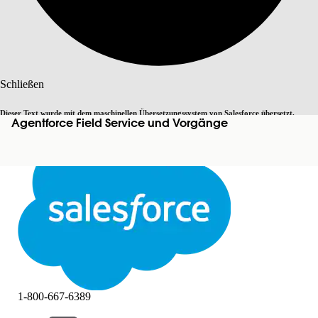
Suche
Schließen
Dieser Text wurde mit dem maschinellen Übersetzungssystem von Salesforce übersetzt.
Agentforce Field Service und Vorgänge
Zu Englisch wechseln
Nicht jetzt
Weitere Details finden Sie
hier
.
Schließen
Schließen
1-800-667-6389