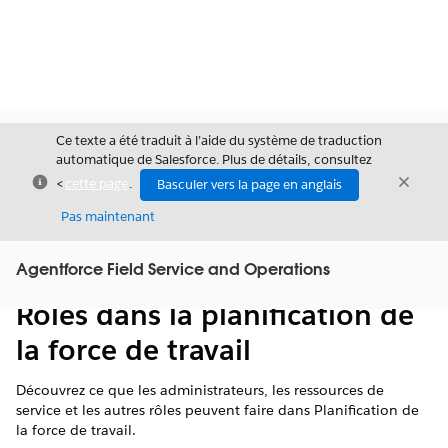
Ce texte a été traduit à l’aide du système de traduction
automatique de Salesforce. Plus de détails, consultez
Fermer
Ferme
<
cette page
.
Basculer vers la page en anglais
Fermer
Pas maintenant
Table des
Agentforce Field Service and Operations
Afficher la table des matières
matières
Rôles dans la planification de
la force de travail
Découvrez ce que les administrateurs, les ressources de
service et les autres rôles peuvent faire dans Planification de
la force de travail.