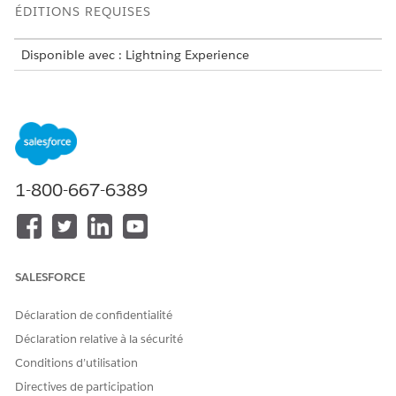
ÉDITIONS REQUISES
Disponible avec : Lightning Experience
Disponible avec :
Enterprise
Edition et
Unlimited
Edition
RÔLE
ACTION QU'ILS PEUVENT EXÉCUTER
Administrateurs
Gérer les licences
Configurer des politiques d'accès
1-800-667-6389
aux données
Configurer les informations
professionnelles
Activer et configurer les paramètres
et les fonctionnalités
Configurer des règles pour faciliter
SALESFORCE
la recherche des ressources et des
créneaux horaires appropriés
Déclaration de confidentialité
Personnaliser l'expérience de prise
de rendez-vous
Déclaration relative à la sécurité
Configurer des canaux d'expérience
Conditions d’utilisation
de prise de rendez-vous
Extension de la planification de la
Directives de participation