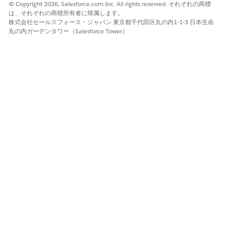
© Copyright 2026, Salesforce.com Inc. All rights reserved. それぞれの商標
は、それぞれの商標所有者に帰属します。
株式会社セールスフォース・ジャパン 東京都千代田区丸の内1-1-3 日本生命
顧客ケア担当者
サービス予定を作成して管理する
丸の内ガーデンタワー（Salesforce Tower）
予定の予約 URL を生成する
顧客 (認証済み顧
受信サービス予定とインタラクショ
客、認証されてい
ンの作成と管理
ない顧客またはゲ
予定招待 URL を使用して予定を予約
スト)
する
ゲストとして、または Experience
Cloud サイトからのやりとりのスケ
ジュール、再スケジュール、キャン
セル
Agentforce Public Sector でのロールの詳細については、「公共
セクターソリューションユーザーの
ロールの作成
」を参照してく
ださい。
この記事で問題は解決されましたか?
ご意見をお待ちしております。