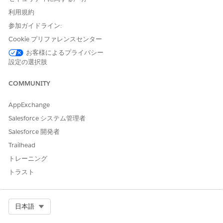
リリースごとに新機能を実装する
利用規約
参加ガイドライン:
開発者
API を使用して予定の予約環境を作成
Cookie プリファレンスセンター
する
Apex クラスを使用して外部カレンダ
お客様によるプライバシー
ーを確認し、対応状況を判断する
設定の選択肢
Apex クラスとプラットフォームイベ
ントを使用して、予定を外部カレン
COMMUNITY
ダーに書き込む
AppExchange
サービスリソース
送信予定を作成して管理する
Salesforce システム管理者
(バンカー、ウェル
予定の予約 URL を生成する
スマネージャー、
シフトを管理する
Salesforce 開発者
医師、営業担当、
休日を管理する
Trailhead
教育者)
予定に参加する
トレーニング
トラスト
サービステリトリ
サービスリソースを管理する
ーマネージャー (銀
業務時間とシフトを管理する
行支店マネージャ
スキルを管理する
ー、ロケーション
送信予定を作成して管理する
Select Org
日本語
マネージャー)
予定の予約 URL を生成する
レポートとグラフを表示する