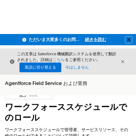
ただいま大変多くのお問い合わせをいただいており、ご連絡までにお時間を頂戴しております
続きを読む
Clo
この文章は Salesforce 機械翻訳システムを使用して翻訳
されました。詳細は
こちら
をご参照ください。
閉じる
閉じ
閉じる
英語に切り替える
今はしません
Agentforce Field Service および業務
目次
目次を表示
ワークフォーススケジュールで
のロール
ワークフォーススケジュールで管理者、サービスリソース、その
他のロールができることについて説明します。