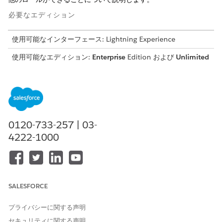
必要なエディション
使用可能なインターフェース: Lightning Experience
使用可能なエディション:
Enterprise
Edition および
Unlimited
Edition
ロール
実行できる内容
システム管理者
ライセンスを管理する
データアクセスポリシーを設定する
0120-733-257 | 03-
ビジネス情報を設定する
4222-1000
設定および機能を有効化して設定す
る
適切なリソースおよび時間枠を見つ
けるためのルールを設定する
予定の予約環境をカスタマイズする
予定の予約環境チャネルを設定する
SALESFORCE
他の Salesforce 製品およびプラット
フォーム機能を使用したワークフォ
プライバシーに関する声明
ーススケジュールの拡張
問題をトラブルシューティングする
セキュリティに関する声明