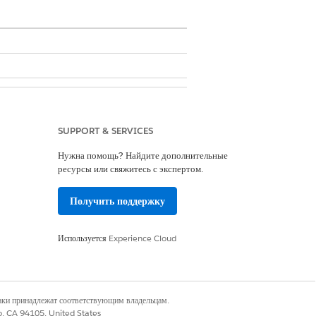
SUPPORT & SERVICES
Нужна помощь? Найдите дополнительные
ресурсы или свяжитесь с экспертом.
ресурсы и временные интервалы
встреч
Получить поддержку
угих продуктов Salesforce и функций
Используется
Experience Cloud
одействий резервирования встреч
календарей и определения доступности
наки принадлежат соответствующим владельцам.
записи встреч во внешние календари
co, CA 94105, United States