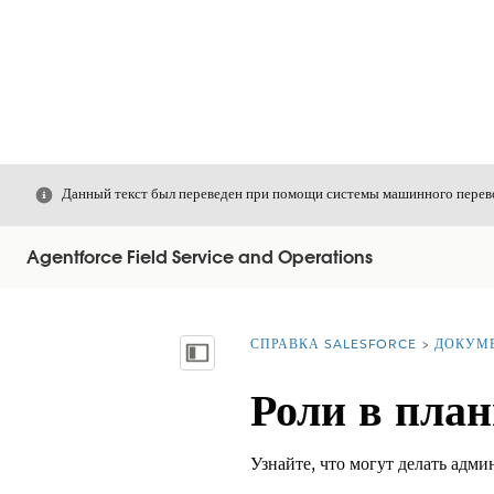
Закрыть
Данный текст был переведен при помощи системы машинного перево
Agentforce Field Service and Operations
СПРАВКА SALESFORCE
ДОКУМ
Вы находитесь здесь:
Показать содержание
Роли в пла
Узнайте, что могут делать адм