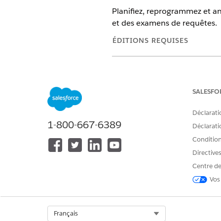
Planifiez, reprogrammez et ann
et des examens de requêtes.
ÉDITIONS REQUISES
Disponible avec : Lightning Exp
Disponible avec :
Enterprise
Edi
SALESFO
Déclarati
1-800-667-6389
Pour planifier, reprogrammer ou
Déclaratio
Conditions
Planifiez des interactions dep
Directive
qu'invité en utilisant un lien p
Centre de
Planification d'une interacti
Vos
Attribuez ou réattribuez un pa
ressources disponibles à l'em
Select Org
Français