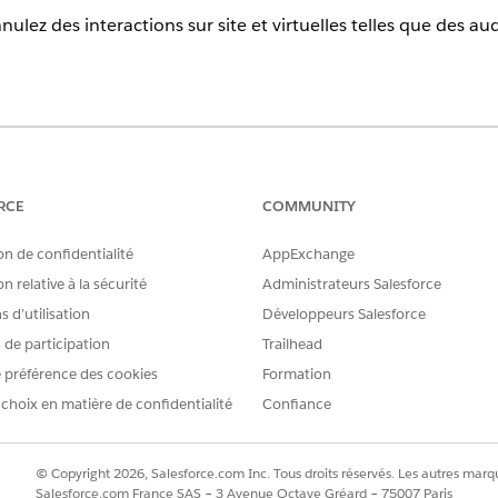
ulez des interactions sur site et virtuelles telles que des au
erience
tion et
Unlimited
Edition
RCE
COMMUNITY
AUTORISATIONS UTILISATEUR REQUISES
on de confidentialité
AppExchange
 annuler des interactions :
Ressource de service de planif
n relative à la sécurité
Administrateurs Salesforce
 d’utilisation
Développeurs Salesforce
uis la vue de liste Interactions, depuis un site Experience Cl
s de participation
Trailhead
ar e-mail.
 préférence des cookies
Formation
on
 choix en matière de confidentialité
Confiance
rticipant et un créneau horaire pour une interaction. Le flux 
© Copyright 2026, Salesforce.com Inc. Tous droits réservés. Les autres marqu
placement associé et vous guide à travers la sélection d'une 
Salesforce.com France SAS – 3 Avenue Octave Gréard – 75007 Paris