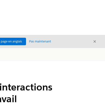
Ferme
a page en anglais
Pas maintenant
Fermer
 interactions
vail