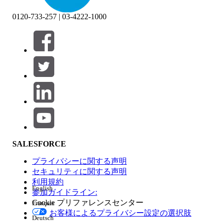
0120-733-257 | 03-4222-1000
絞り込み条件 (0)
絞り込み条件を選択
追加
製品エリア
SALESFORCE
機能の影響
プライバシーに関する声明
セキュリティに関する声明
利用規約
English
参加ガイドライン:
Cookie プリファレンスセンター
Français
エディション
お客様によるプライバシー設定の選択肢
Deutsch