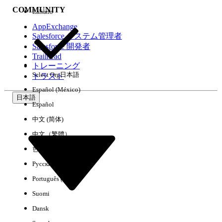
COMMUNITY
Italiano
AppExchange
Salesforce システム管理者
Salesforce 開発者
環境
Trailhead
トレーニング
Select Org
日本語
トラスト
Español (México)
日本語
Español
すべてクリア
完了
中文 (简体)
中文（繁體）
한국어
Русский
Português (Brasil)
Suomi
Dansk