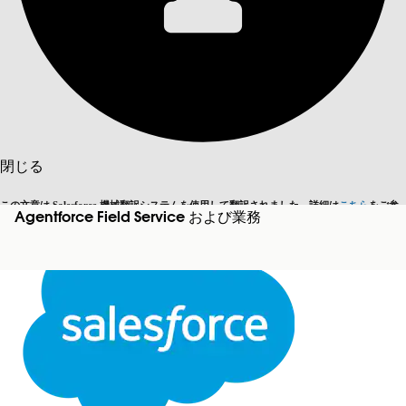
目次を表示
目次
検索
閉じる
この文章は Salesforce 機械翻訳システムを使用して翻訳されました。詳細は
こちら
をご参
Agentforce Field Service および業務
英語に切り替える
今はしません
照ください。
閉じる
閉じる