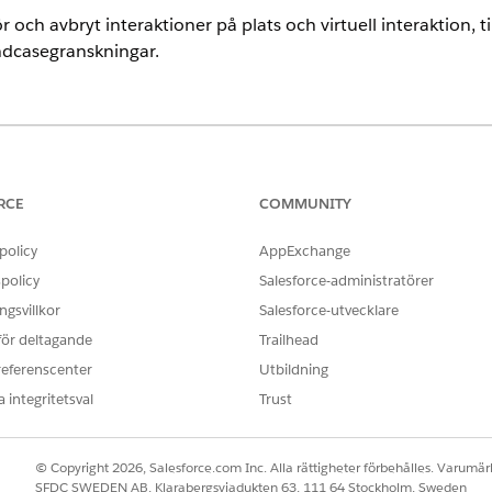
ch avbryt interaktioner på plats och virtuell interaktion, ti
ndcasegranskningar.
ence
imited Editions.
RCE
COMMUNITY
ANVÄNDARBEHÖRIGHETER SOM KRÄVS FÖR ATT
policy
AppExchange
ller avbryta interaktioner:
Serviceresurs för Arbetskraf
policy
Salesforce-administratörer
gsvillkor
Salesforce-utvecklare
 för deltagande
Trailhead
referenscenter
Utbildning
deltagare och tidslucka för en interaktion. Schemaläggningsflöd
 integritetsval
Trust
ig igenom att välja en resurs och bekräfta interaktionen. Sc
länkade servicebokningen.
© Copyright 2026, Salesforce.com Inc. Alla rättigheter förbehålles. Varumärk
SFDC SWEDEN AB, Klarabergsviadukten 63, 111 64 Stockholm, Sweden