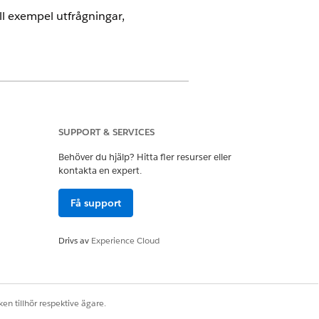
ll exempel utfrågningar,
SUPPORT & SERVICES
Behöver du hjälp? Hitta fler resurser eller
kontakta en expert.
tsschemaläggning
Få support
Drivs av
Experience Cloud
et visar tillgängliga resurser på den
hemaläggning av en interaktion
en tillhör respektive ägare.