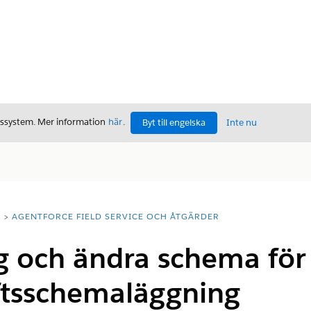
gssystem. Mer information
här
.
Byt till engelska
Inte nu
T
AGENTFORCE FIELD SERVICE OCH ÅTGÄRDER
 och ändra schema för 
aftsschemaläggning