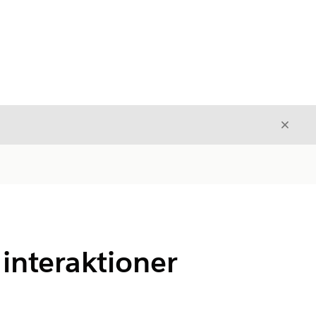
Stäng
Stäng
interaktioner