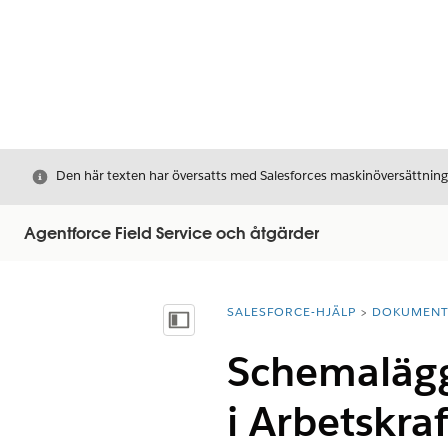
Stäng
Den här texten har översatts med Salesforces maskinöversättnin
Agentforce Field Service och åtgärder
SALESFORCE-HJÄLP
DOKUMEN
Du är här:
Visa innehållsförteckning
Schemalägg
i Arbetskr