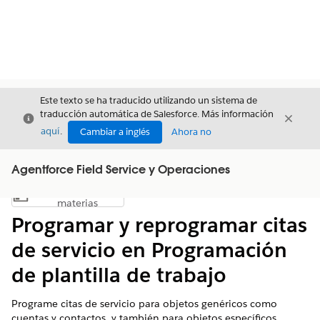
Este texto se ha traducido utilizando un sistema de
traducción automática de Salesforce. Más información
Cerrar
Cerrar
Cerrar
aquí
.
Cambiar a inglés
Ahora no
Agentforce Field Service y Operaciones
Índice de
Mostrar índice de materias
materias
Programar y reprogramar citas
de servicio en Programación
de plantilla de trabajo
Programe citas de servicio para objetos genéricos como
cuentas y contactos, y también para objetos específicos