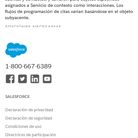
asignados a Servicio de contexto como interacciones. Los
flujos de programación de citas varían basándose en el objeto
subyacente.
EDICIONES NECESARIAS
Disponible en: Lightning Experience
Disponible en:
Enterprise Edition
y
Unlimited Edition
1-800-667-6389
PERMISOS DE USUARIO NECESARIOS
Para programar,
Recurso de servicio de
reprogramar o cancelar una
programación de plantilla
cita de servicio:
de trabajo
SALESFORCE
Programar una cita
Declaración de privacidad
Programe una cita presencial o virtual desde un registro de
Declaración de seguridad
cuenta. El flujo de programación le guía por la selección de
Condiciones de uso
un recurso de servicio, tipo de trabajo, canal de implicación,
territorio de servicio y puesto de hora antes de confirmar la
Directrices de participación