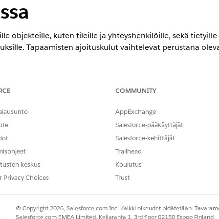
ssa
le objekteille, kuten tileille ja yhteyshenkilöille, sekä tietyil
tuksille. Tapaamisten ajoituskulut vaihtelevat perustana ole
encessa
RCE
COMMUNITY
- ja
Unlimited Edition
-versioissa
alausunto
AppExchange
ote
Salesforce-pääkäyttäjät
TARVITTAVAT KÄYTTÖOIKEUDET
dot
Salesforce-kehittäjät
, ajoittaminen uudelleen tai
Workforce Scheduling -palvel
misohjeet
Trailhead
tusten keskus
Koulutus
r Privacy Choices
Trust
a tai virtuaalinen tapaaminen tilitietueesta. Ajoituskulku op
© Copyright 2026, Salesforce.com Inc. Kaikki oikeudet pidätetään. Tavarame
osallistumiskanavan, palvelualueen ja ajan ennen tapaamisen
Salesforce.com EMEA Limited, Keilaranta 1, 3rd floor 02150 Espoo Finland