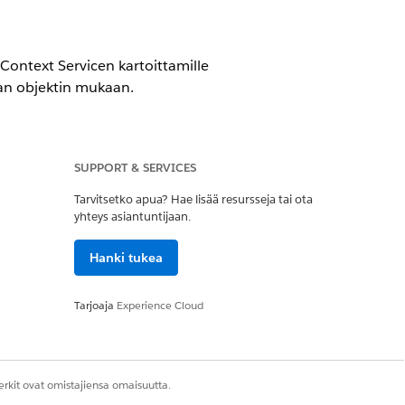
le Context Servicen kartoittamille
van objektin mukaan.
SUPPORT & SERVICES
Tarvitsetko apua? Hae lisää resursseja tai ota
yhteys asiantuntijaan.
Hanki tukea
uresurssi
Tarjoaja
Experience Cloud
astaa sinua valitsemaan
rkit ovat omistajiensa omaisuutta.
 vahvistamista.