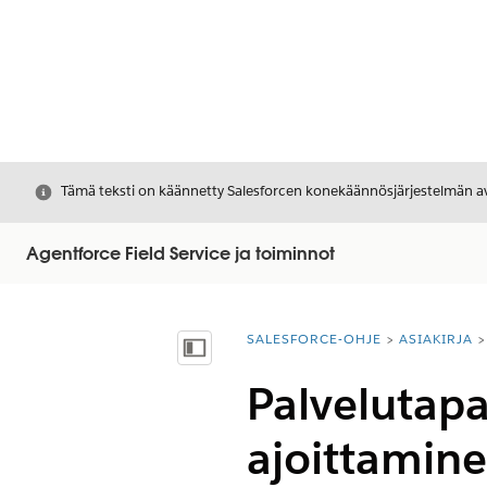
Sulje
Tämä teksti on käännetty Salesforcen konekäännösjärjestelmän avu
Agentforce Field Service ja toiminnot
SALESFORCE-OHJE
ASIAKIRJA
Olet tässä:
Näytä sisällysluettelo
Palvelutapa
ajoittamin