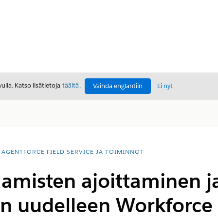
lla. Katso lisätietoja
täältä
.
Vaihda englantiin
Ei nyt
AGENTFORCE FIELD SERVICE JA TOIMINNOT
amisten ajoittaminen j
en uudelleen Workforce