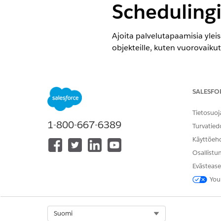
Schedulingi
Ajoita palvelutapaamisia yleisil
objekteille, kuten vuorovaiku
VAADITUT VERSIOT
Käytettävissä: Lightning Experi
SALESFO
Käytettävissä:
Enterprise Edition
Tietosuoj
1-800-667-6389
Turvatied
Käyttöeh
Palvelutapaamisen ajoittaminen
Osallistu
peruuttaminen:
Evästease
You
Tapaamisen ajoittaminen
Ajoita paikan päällä tapahtuv
Select Org
Suomi
palveluresurssin, työtyypin, 