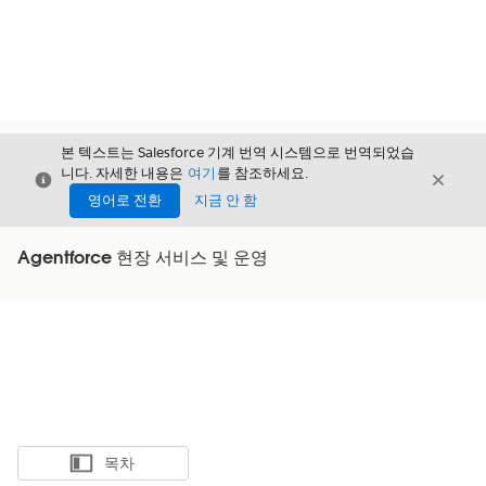
본 텍스트는 Salesforce 기계 번역 시스템으로 번역되었습
니다. 자세한 내용은
여기
를 참조하세요.
닫기
닫기
닫기
영어로 전환
지금 안 함
Agentforce 현장 서비스 및 운영
목차
목차 표시