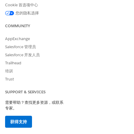
名称
：按名称搜索资源。
Cookie 首选项中心
先前计划服务预约
：从分配给此客户的先前预约的资源中选
您的隐私选择
择。
选择服务资源，然后单击
下一步
。
COMMUNITY
在选择工作类型步骤中，选择预约的工作类型，然后单击
下一
步
。
AppExchange
在选择参与渠道类型步骤中，选择预约的参与渠道，然后单击
下
Salesforce 管理员
一步
。
Salesforce 开发人员
在选择服务区域步骤中，在位置搜索中输入地址、城市或邮政编
码，然后选择距离
内部
的半径。从结果中选择服务区域，然后单
Trailhead
击
下一步
。
培训
在计划服务预约步骤中，按可用性查看建议的资源。从列表中选
Trust
择资源。选定资源会显示在选定资源部分。单击
下一步
。
在时间段步骤中，选择预约的可用时间段，然后单击
下一步
。
SUPPORT & SERVICES
在审核步骤中，验证预约详细信息，包括分配的资源、工作类型
和计划时间。
需要帮助？查找更多资源，或联系
单击
下一步
。
专家。
在确认预约步骤中，确认预约，然后单击
完成
。
获得支持
重新计划或重新分配预约