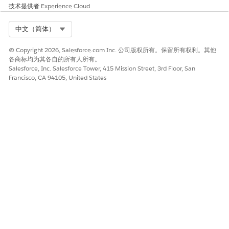
将服务预约重新计划或重新分配到不同的资源或时间段。重新计划
技术提供者
Experience Cloud
流显示已分配服务区域的可用资源，并指导您选择新资源并确认更
改。
Select Org
中文（简体）
打开要重新计划预约的客户、个人客户、个案、潜在客户或业务
机会记录。
© Copyright 2026, Salesforce.com Inc. 公司版权所有。保留所有权利。其他
各商标均为其各自的所有人所有。
单击
显示更多操作
，然后选择
重新计划
。
Salesforce, Inc. Salesforce Tower, 415 Mission Street, 3rd Floor, San
在选择资源和时段步骤中，查看建议的资源。
Francisco, CA 94105, United States
该列表显示了分配给预约的服务区域的可用资源。
从按可用性划分的建议资源列表中选择资源。
选定资源会显示在选定资源部分。
选择时段。
单击
下一步
。
在审核步骤中，验证更新的预约详细信息，包括分配的资源和计
划的时间。
单击
下一步
。
在设置确认阶段步骤中，确认重新计划的预约。
单击
完成
。
取消预约