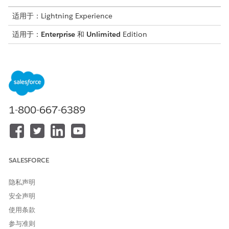
适用于：Lightning Experience
适用于：
Enterprise
和
Unlimited
Edition
所需用户权限
要计划、重新计划或取消服务
劳动力计划服务资源
预约：
1-800-667-6389
计划预约
从客户记录中计划现场或虚拟预约。在确认预约之前，计划流会引
导您选择服务资源、工作类型、参与渠道、服务区域和时间段。
打开您要计划预约的客户、个人客户、个案、潜在客户或业务机
SALESFORCE
会记录。
单击
显示更多操作
，然后选择
计划预约
。
隐私声明
在选择服务资源步骤中，确认父记录，然后使用以下选项之一查
安全声明
找服务资源。
使用条款
工作类型、预约类型或服务区域：
按工作类型、预约或区域
搜索。
参与准则