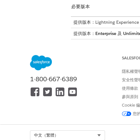
必要版本
提供版本：Lightning Experience
提供版本：
Enterprise
及
Unlimit
SALESFO
若要排程、重新排程或取消服務約
隱私權聲
排程約會
1-800-667-6389
安全性聲
使用條款
從帳戶記錄排程現場或虛擬約會
參與原則
開啟您要用來排程約會的帳戶、
Cookie
按一下「
顯示更多動作
」,然後
在「選取服務資源」步驟中,確
您
工作類型、約會類型或服務
名稱
：依名稱搜尋資源。
先前排程的服務約會
:從指
Select Org
中文（繁體）