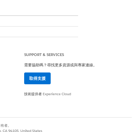
SUPPORT & SERVICES
需要協助嗎？尋找更多資源或與專家連線。
取得支援
務區域範圍和時段,再確認約會。
技術提供者
Experience Cloud
別擁有者。
co, CA 94105, United States