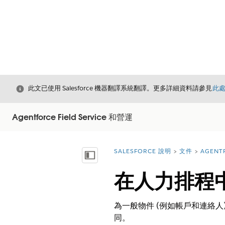
結束
此文已使用 Salesforce 機器翻譯系統翻譯。更多詳細資料請參見
此
Agentforce Field Service 和營運
SALESFORCE 說明
文件
AGENT
您位於此處：
顯示目錄
在人力排程
為一般物件 (例如帳戶和連絡人
同。