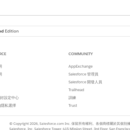
ed
Edition
需要的使用者權限
RCE
COMMUNITY
會:
人力排程服務資源
明
AppExchange
明
Salesforce 管理員
Salesforce 開發人員
。排程流程會先引導您選取服務資源、工作類型、參與管道、服
Trailhead
個人帳戶、個案、商機或機會記錄。
 偏好設定中心
訓練
選取「
排程約會
」。
認父系記錄,然後使用下列其中一個選項尋找服務資源。
的隱私選擇
Trust
區域範圍
:依工作、約會或區域範圍的類型搜尋。
© Copyright 2026, Salesforce.com Inc. 保留所有權利。各個商標屬於其個
派給此帳戶先前約會的資源中選取。
Salesforce, Inc. Salesforce Tower, 415 Mission Street, 3rd Floor, San Francis