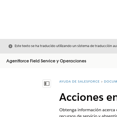
Cerrar
Este texto se ha traducido utilizando un sistema de traducción a
Agentforce Field Service y Operaciones
AYUDA DE SALESFORCE
DOCUM
Usted está aquí:
Mostrar índice de materias
Acciones e
Obtenga información acerca de
recursos de servicio y absent