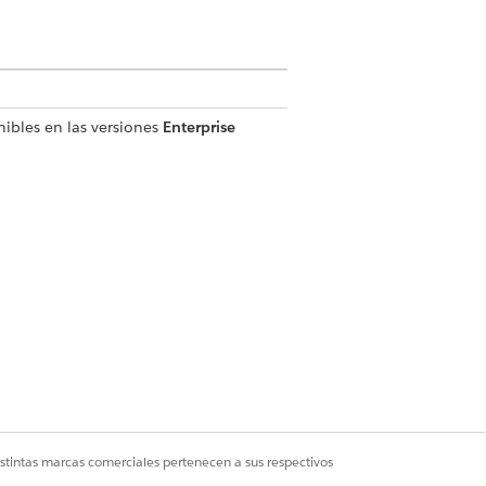
nibles en las versiones
Enterprise
a lista de citas de servicio y el
den aplicar a citas de servicio,
 citas de servicio y el mapa.
istintas marcas comerciales pertenecen a sus respectivos