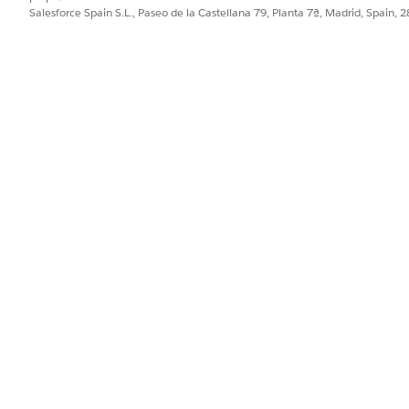
Salesforce Spain S.L., Paseo de la Castellana 79, Planta 7ª, Madrid, Spain, 
de servicio:
ción de recursos
s de servicio:
día
smos de recursos (basados en permisos):
 aplica a múltiples citas de servicio, las acciones Cambiar estado,
ximo de 200 citas.