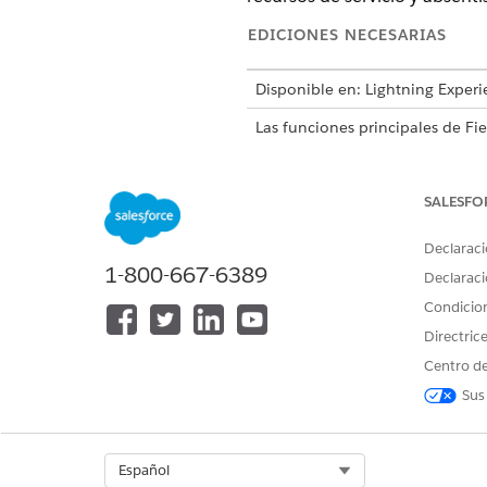
EDICIONES NECESARIAS
Disponible en: Lightning Experi
Las funciones principales de Fie
Edition
,
Unlimited Edition
y
Dev
SALESFO
Esta es una función de 
En la Consola de programación,
Declaraci
1-800-667-6389
mapa.
Declaraci
Condicio
Las acciones están disponible
Directric
recursos de servicio y absent
Centro de
La acción
Mostrar en Gantt
es
Sus
Estas acciones son compatibl
Acciones aplicadas a citas de 
Select Org
Español
Programar / Volver a progr