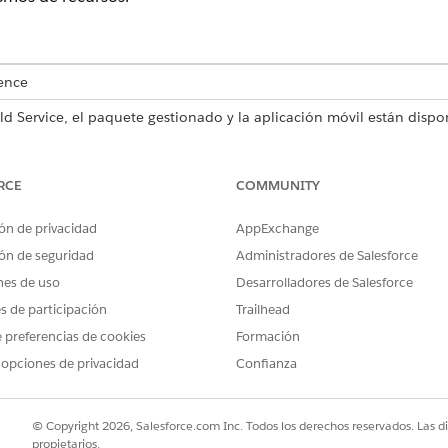
ence
ld Service, el paquete gestionado y la aplicación móvil están dispo
eloper Edition
.
RCE
COMMUNITY
paquete gestionado de Field Service.
 todas las acciones son accesibles desde el gráfico de Gantt, l
ón de privacidad
AppExchange
ón de seguridad
Administradores de Salesforce
nes de uso
Desarrolladores de Salesforce
s desde las barras de acción y elementos emergentes, y se pue
es de participación
Trailhead
ismos de recursos.
 preferencias de cookies
Formación
 la única excepción, ya que solo es accesible desde la lista de
 opciones de privacidad
Confianza
es en la Consola de programación.
servicio:
© Copyright 2026, Salesforce.com Inc. Todos los derechos reservados. Las d
amar (citas únicas y múltiples)
propietarios.