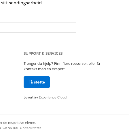
 sitt sendingsarbeid.
ed
og
Developer
Edition.
SUPPORT & SERVICES
Trenger du hjelp? Finn flere ressurser, eller få
ngskonsoll når du starter en
kontakt med en ekspert.
ngs- og optimaliseringsprosesser
 avbryte prosesser midt i kjøringen
Få støtte
nen og tjenesteavtalene.
Levert av
Experience Cloud
r de respektive eierne.
co, CA 94105, United States