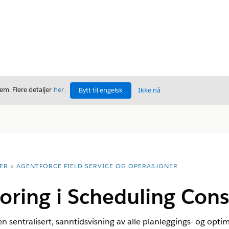
m. Flere detaljer
her
.
Bytt til engelsk
Ikke nå
ER
AGENTFORCE FIELD SERVICE OG OPERASJONER
poring i Scheduling Con
en sentralisert, sanntidsvisning av alle planleggings- og opti