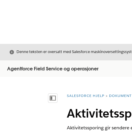
Avslutt
Denne teksten er oversatt med Salesforce maskinoversettingssyste
Agentforce Field Service og operasjoner
SALESFORCE HJELP
DOKUMENT
Du er her:
Vis innholdsfortegnelse
Aktivitetss
Aktivitetssporing gir sendere 