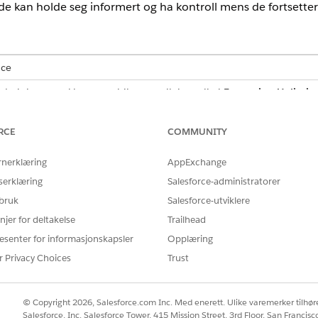
 de kan holde seg informert og ha kontroll mens de fortsetter
nce
administrert pakke og mobilapp er tilgjengelig i
Enterprise
,
Unlimit
RCE
COMMUNITY
en administrerte pakken Field Service.
ret panel som åpnes automatisk nederst til høyre i Planleggi
rnerklæring
AppExchange
ringsprosess. Den gir deg kontinuerlig synlighet til planleggi
serklæring
Salesforce-administratorer
å miste Gantt-konteksten. Den oppdateres i sanntid, lar deg
 bruk
Salesforce-utviklere
 detaljerte målinger om hvordan hver kjøring påvirket tidspla
njer for deltakelse
Trailhead
riften for disse prosesstypene:
esenter for informasjonskapsler
Opplæring
r Privacy Choices
Trust
 (enkelt eller flere tjenesteavtaler)
on (Ressursplanoptimalisering)
n-optimalisering)
© Copyright 2026, Salesforce.com Inc. Med enerett. Ulike varemerker tilhøre
Salesforce, Inc. Salesforce Tower, 415 Mission Street, 3rd Floor, San Francis