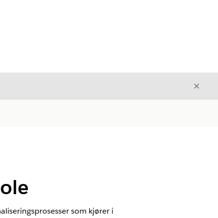
Avslut
Avslutt
sole
maliseringsprosesser som kjører i