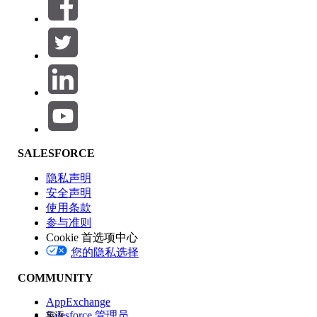
筛选器 (0)
选择筛选器
添加
产品区域
SALESFORCE
功能影响
隐私声明
安全声明
使用条款
参与准则
Cookie 首选项中心
版本
您的隐私选择
COMMUNITY
AppExchange
Salesforce 管理员
英语