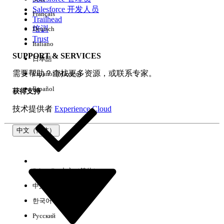
Salesforce 开发人员
Français
体验
Trailhead
培训
Deutsch
Trust
Italiano
SUPPORT & SERVICES
日本語
全部清除
完成
需要帮助？查找更多资源，或联系专家。
Español (México)
Español
获得支持
技术提供者
Experience Cloud
中文（简体）
Select Org
中文（简体）
中文（繁体）
한국어
Русский
没有结果