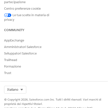
partecipazione
Nell'intestazione della console di pianificazione è possibile
Centro preferenze cookie
selezionare una policy di pianificazione, creare assenze
risorsa, ottimizzare la pianificazione, aprire il tracciamento
Le tue scelte in materia di
attività, visualizzare la mappa e definire le impostazioni del
privacy
diagramma di Gantt e dell'elenco degli appuntamenti.
COMMUNITY
AppExchange
Amministratori Salesforce
Sviluppatori Salesforce
Trailhead
Formazione
Trust
Nell'intestazione è possibile:
Select Org
Italiano
Aprire le impostazioni del diagramma di Gantt e
dell'elenco degli appuntamenti (1).
© Copyright 2026, Salesforce.com Inc. Tutti i diritti riservati. Vari marchi di
Aprire la mappa (2).
proprietà dei rispettivi titolari.
Aprire Activity Tracker (3).