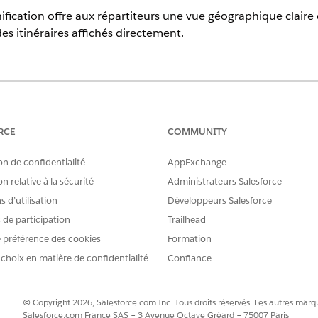
ification offre aux répartiteurs une vue géographique claire 
es itinéraires affichés directement.
erience
 le package géré et l'application mobile Field Service sont disponibl
RCE
COMMUNITY
on de confidentialité
AppExchange
 un package géré Field Service.
n relative à la sécurité
Administrateurs Salesforce
entièrement synchronisées avec le diagramme de Gantt, la li
 d’utilisation
Développeurs Salesforce
 carte.
s de participation
Trailhead
 préférence des cookies
Formation
'un seul jour. Si la vue du diagramme de Gantt couvre plusieur
ier jour de la plage de dates du diagramme de Gantt. L'itin
 choix en matière de confidentialité
Confiance
arte. Les répartiteurs peuvent afficher la carte avec le diagra
ouvrir séparément sous un nouvel onglet.
© Copyright 2026, Salesforce.com Inc. Tous droits réservés. Les autres marqu
Salesforce.com France SAS – 3 Avenue Octave Gréard – 75007 Paris