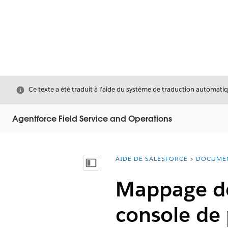
Fermer
Ce texte a été traduit à l’aide du système de traduction automatiq
Agentforce Field Service and Operations
AIDE DE SALESFORCE
DOCUME
Vous êtes ici :
Afficher la table des matières
Mappage des
console de 