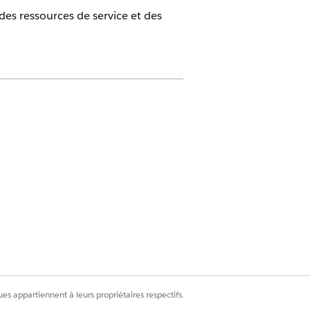
des ressources de service et des
es dans les éditions
Enterprise
,
ste des rendez-vous de service, ou
s jours, la carte affiche les
éraire de la ressource de service
mme de Gantt et la vue de liste des
es appartiennent à leurs propriétaires respectifs.