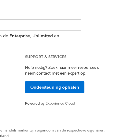
in de
Enterprise
,
Unlimited
en
SUPPORT & SERVICES
Hulp nodig? Zoek naar meer resources of
neem contact met een expert op.
 optimalisering gebruikt.
Ondersteuning ophalen
gedeelde en afzonderlijke
Powered by
Experience Cloud
spronkelijke lijsten in de Classic
o.
rse handelsmerken zijn eigendom van de respectieve eigenaren.
rland