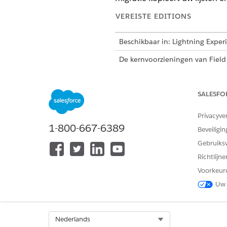
VEREISTE EDITIONS
Beschikbaar in: Lightning Exper
De kernvoorzieningen van Field
Developer
Edition.
SALESFO
Dit is een voorziening 
Privacyve
1-800-667-6389
De Plannin
BELANGRIJK
Beveiligin
Gebruiks
Richtlijn
Wanneer u serviceafsprakenli
Voorkeur
afsprakenlijsten naar de Plan
Dispatch Console blijven onge
Uw 
U kunt serviceafsprakenlijste
Select Org
Nederlands