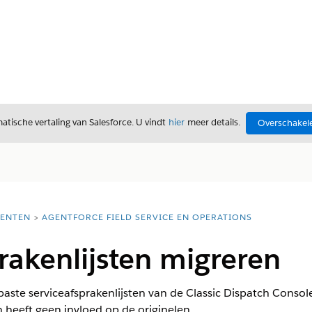
tische vertaling van Salesforce. U vindt
hier
meer details.
Overschakele
ENTEN
AGENTFORCE FIELD SERVICE EN OPERATIONS
rakenlijsten migreren
ste serviceafsprakenlijsten van de Classic Dispatch Consol
n heeft geen invloed op de originelen.