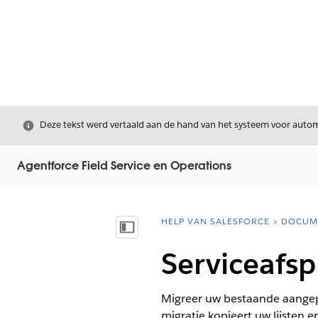
Sluiten
Deze tekst werd vertaald aan de hand van het systeem voor automa
Agentforce Field Service en Operations
HELP VAN SALESFORCE
DOCUM
U bent hier:
Inhoudsopgave weergeven
Serviceafsp
Migreer uw bestaande aangepa
migratie kopieert uw lijsten e