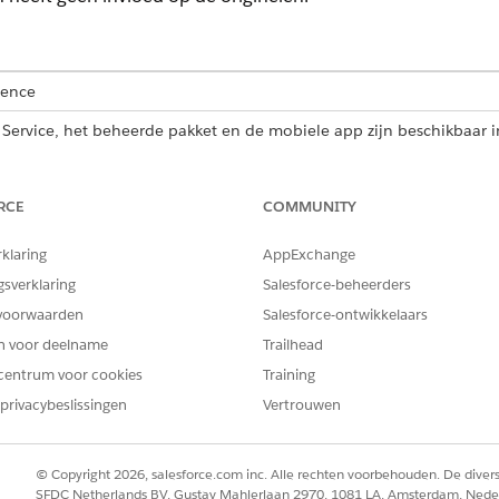
ience
 Service, het beheerde pakket en de mobiele app zijn beschikbaar 
RCE
COMMUNITY
voor beheerde pakketten van Field Service.
rklaring
AppExchange
gsconsole is alleen beschikbaar wanneer u Uitgebreide planning en
gsverklaring
Salesforce-beheerders
voorwaarden
Salesforce-ontwikkelaars
en voor deelname
Trailhead
jsten migreert, kopieert het systeem bestaande aangepaste 
centrum voor cookies
Training
ningsconsole. Standaardlijsten worden niet gemigreerd. De oor
wijzigd.
privacybeslissingen
Vertrouwen
n migreren vanaf de pagina Planningsconsole in Salesforce G
© Copyright 2026, salesforce.com inc. Alle rechten voorbehouden. De dive
SFDC Netherlands BV, Gustav Mahlerlaan 2970, 1081 LA, Amsterdam, Nede