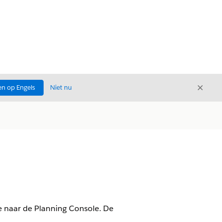
Sluite
n op Engels
Niet nu
Sluiten
e naar de Planning Console. De