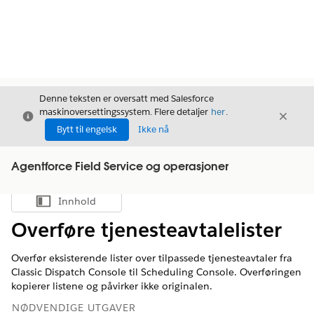
Denne teksten er oversatt med Salesforce
maskinoversettingssystem. Flere detaljer
her
.
Avslutt
Avslut
Avslutt
Bytt til engelsk
Ikke nå
Agentforce Field Service og operasjoner
Innhold
Vis innholdsfortegnelse
Overføre tjenesteavtalelister
Overfør eksisterende lister over tilpassede tjenesteavtaler fra
Classic Dispatch Console til Scheduling Console. Overføringen
kopierer listene og påvirker ikke originalen.
NØDVENDIGE UTGAVER