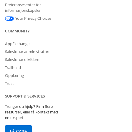
Preferansesenter for
Du kan overføre tjenesteavtalelister fra siden Scheduling
informasjonskapsler
Console i Salesforce Go.
Your Privacy Choices
COMMUNITY
AppExchange
Salesforce-administratorer
Salesforce-utviklere
Trailhead
Opplæring
Trust
SUPPORT & SERVICES
Klikk på
Behandle
ved siden av
Oppfør tjenesteavtalelister
Trenger du hjelp? Finn flere
i delen Klargjør for overføring i Salesforce Go (1).
ressurser, eller få kontakt med
Dialogboksen Overfør tjenesteavtalelister åpnes.
en ekspert.
I dialogboksen velger du hvilke tjenesteavtalelister som skal
Få støtte
overføres til Scheduling Console.