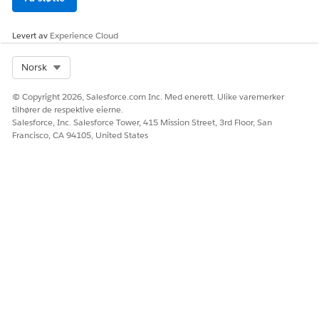
Levert av
Experience Cloud
Select Org
Norsk
© Copyright 2026, Salesforce.com Inc. Med enerett. Ulike varemerker
tilhører de respektive eierne.
Salesforce, Inc. Salesforce Tower, 415 Mission Street, 3rd Floor, San
Francisco, CA 94105, United States
Velg typene avtalelister som skal overføres (1).
Lister over delte tjenesteavtaler
: Lister som er synlige
for flere brukere.
Individuelle tjenesteavtalelister
: Lister som ikke deles
med andre brukere.
Klikk på
Overfør
(2).
Når overføringen er fullført, bekrefter en melding i dialogen