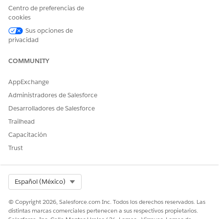
Optimización de
Reequilibrio de la
Centro de preferencias de
programación de recursos
programación de un único
cookies
recurso para rellenar
Sus opciones de
brechas y resolver conflictos.
privacidad
Optimización dentro del día
Resolución de cambios de
programación de última
COMMUNITY
hora para uno o más
territorios de servicio el día
AppExchange
del servicio.
Administradores de Salesforce
Optimización global
Resolución de conflictos de
Desarrolladores de Salesforce
programación y
maximización de la
Trailhead
cobertura de citas entre
Capacitación
territorios de servicio.
Trust
Select Org
Español (México)
Los modos de optimización disponibles para
NOTA
© Copyright 2026, Salesforce.com Inc. Todos los derechos reservados. Las
despachadores dependen de los permisos asignados por
distintas marcas comerciales pertenecen a sus respectivos propietarios.
su administrador.