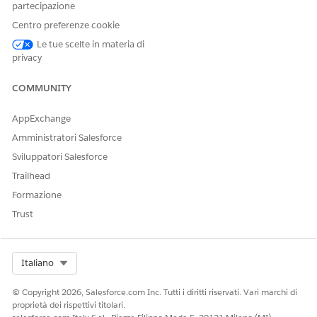
partecipazione
Ottimizzazione
Riequilibrare la
Centro preferenze cookie
pianificazione risorsa
pianificazione di una singola
Le tue scelte in materia di
risorsa per colmare le lacune
privacy
e risolvere i conflitti.
Ottimizzazione in giornata
Risolvere le modifiche
COMMUNITY
dell'ultimo minuto della
pianificazione per uno o più
AppExchange
territori di servizio nel
giorno dell'assistenza.
Amministratori Salesforce
Sviluppatori Salesforce
Ottimizzazione globale
Risoluzione dei conflitti di
pianificazione e
Trailhead
massimizzazione della
Formazione
copertura degli
appuntamenti nei territori di
Trust
servizio.
Select Org
Italiano
© Copyright 2026, Salesforce.com Inc. Tutti i diritti riservati. Vari marchi di
proprietà dei rispettivi titolari.
Le modalità di ottimizzazione disponibili per i
NOTA