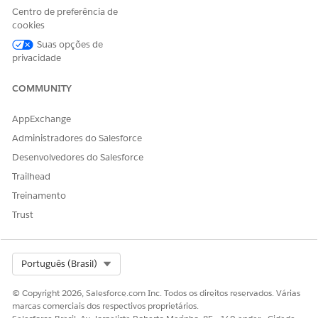
Classic
.
Centro de preferência de
cookies
Assista ao vídeo para ver como o Console de agendamento
Suas opções de
transforma supervisores de agendadores reativos em
privacidade
orquestradores estratégicos.
COMMUNITY
AppExchange
Administradores do Salesforce
Desenvolvedores do Salesforce
Trailhead
Treinamento
Trust
Select Org
Português (Brasil)
O Console de agendamento está disponível
IMPORTANTE
apenas quando você está usando Agendamento e
© Copyright 2026, Salesforce.com Inc. Todos os direitos reservados. Várias
otimização aprimorados.
marcas comerciais dos respectivos proprietários.