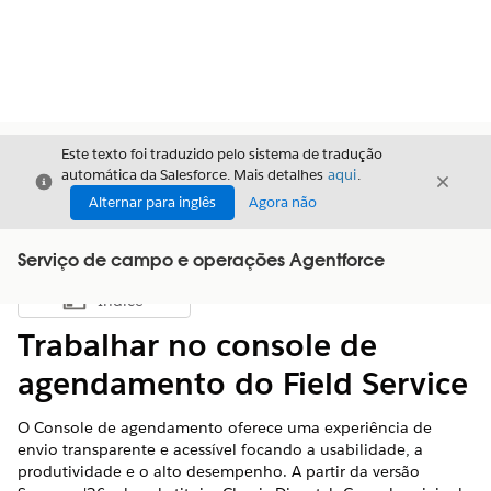
Este texto foi traduzido pelo sistema de tradução
automática da Salesforce. Mais detalhes
aqui
.
Fechar
Fecha
Fechar
Alternar para inglês
Agora não
Serviço de campo e operações Agentforce
Índice
Mostrar índice
Trabalhar no console de
agendamento do Field Service
O Console de agendamento oferece uma experiência de
envio transparente e acessível focando a usabilidade, a
produtividade e o alto desempenho. A partir da versão