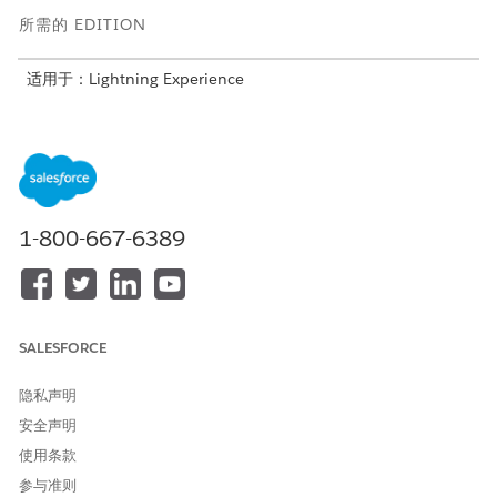
所需的 EDITION
适用于：Lightning Experience
Field Service 核心功能、受管软件包和移动应用程序适用于
Enterprise
、
Unlimited
和
Developer
Edition。
这是 Field Service 受管软件包功能。
1-800-667-6389
从 Summer '26 开始，计划控制台取代了 Classic 调度控制
备注
SALESFORCE
台。有关原始派遣界面的信息，请查看
在 Field Service Classic
派遣控制台
中工作。
隐私声明
安全声明
观看视频，了解计划控制台如何将调度人员从反应性计划人员转变
使用条款
为战略编配人员。
参与准则