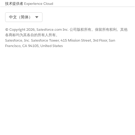
技术提供者
Experience Cloud
计划控制台使用 Lightning Web 组件构建，并通过广泛的客户输入
Select Org
中文（简体）
进行开发，具有直观、流畅的 UI，可减少认知负载并确保轻松导
航。为了最大化输出，控制台支持高性能工作流和多屏幕配置，允
© Copyright 2026, Salesforce.com Inc. 公司版权所有。保留所有权利。其他
许调度人员通过更少的点击和零摩擦来管理动态 Field Service 环
各商标均为其各自的所有人所有。
境。这种效率由强大的 Core Java 和 GraphQL 后端支撑,它提供
Salesforce, Inc. Salesforce Tower, 415 Mission Street, 3rd Floor, San
Lightning 般的快速体验,利用服务器端筛选和惰性加载来保持快速
Francisco, CA 94105, United States
响应,即使在同时处理数千个服务预约和服务资源时也是如此。