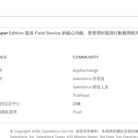
oper
Edition 提供 Field Service 的核心功能、受管理封裝與行動應用程
受管理封裝功能。
RCE
COMMUNITY
 起,「排程主控台」會取代 Classic 分派主控台。如需原始分派介面的相關資訊,請參閱在
明
AppExchange
明
Salesforce 管理員
Salesforce 開發人員
」如何將分派員從反應性排程器轉換為策略協調流程器。
Trailhead
 偏好設定中心
訓練
的隱私選擇
Trust
© Copyright 2026, Salesforce.com Inc. 保留所有權利。各個商標屬於其個
Salesforce, Inc. Salesforce Tower, 415 Mission Street, 3rd Floor, San Francis