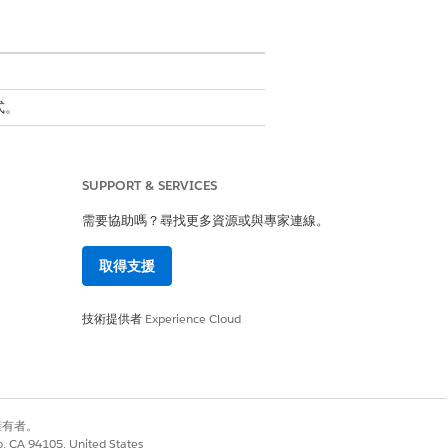
式。
SUPPORT & SERVICES
需要協助嗎？尋找更多資源或與專家連線。
 Field Service Classic 分派主
取得支援
技術提供者
Experience Cloud
別擁有者。
co, CA 94105, United States