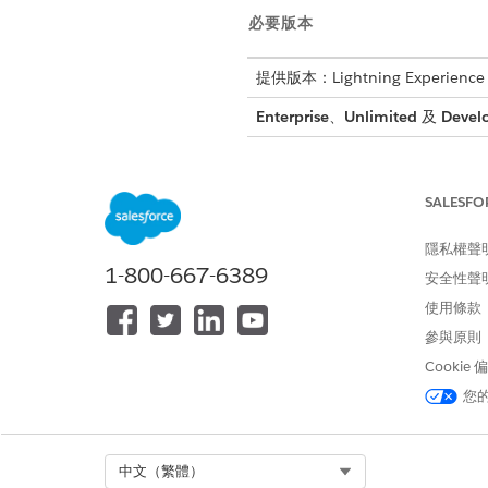
必要版本
提供版本：Lightning Experience
Enterprise
、
Unlimited
及
Devel
這是 Field Service 
SALESFO
自 Summer '26
備註
隱私權聲
控台中
工作
。
1-800-667-6389
安全性聲
使用條款
觀看影片以瞭解「排程主控台
參與原則
Cookie
您
Select Org
中文（繁體）