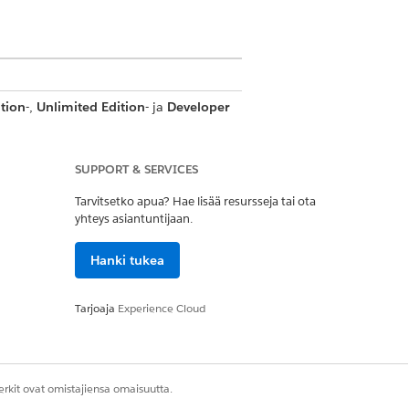
ition
-,
Unlimited Edition
- ja
Developer
SUPPORT & SERVICES
Tarvitsetko apua? Hae lisää resursseja tai ota
n. Lähettäjät voivat nopeasti
yhteys asiantuntijaan.
oja ja palvelutapaamisten tietoja,
Hanki tukea
Tarjoaja
Experience Cloud
 Gantt-kaaviossa, palvelutapaamisten
rkit ovat omistajiensa omaisuutta.
kon lisätiedot -kenttään, se