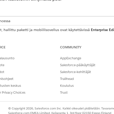
encessa
 hallittu paketti ja mobiilisovellus ovat käytettävissä
Enterprise Ed
RCE
COMMUNITY
Service -paketin ominaisuus.
tärkeimmät tiedot ja toiminnot yhteen yhtenäiseen näkymää
alausunto
AppExchange
esurssien tietoja, mukaan lukien taitoja, resurssien poissaol
ote
Salesforce-pääkäyttäjät
dot
Salesforce-kehittäjät
misohjeet
Trailhead
usikkuna
tusten keskus
Koulutus
r Privacy Choices
Trust
tietoja siirtämällä kursorisi palvelutapaamisen ruudun ylle
 tai palvelutapaamisen merkinnän ylle kartalla.
© Copyright 2026, Salesforce.com Inc. Kaikki oikeudet pidätetään. Tavarame
nyt alaotsikon Palvelutapaaminen-objektin Gantt-kaavion otsi
Salesforce.com EMEA Limited, Keilaranta 1, 3rd floor 02150 Espoo Finland