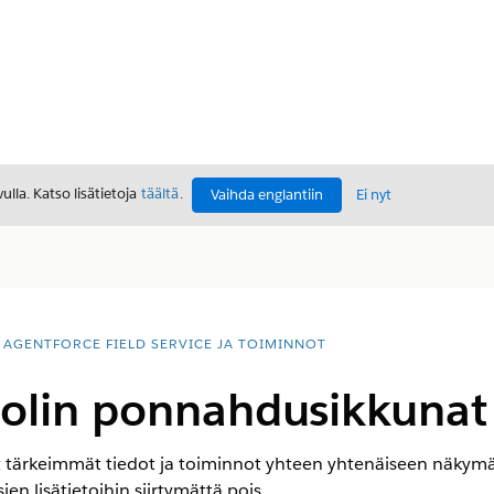
lla. Katso lisätietoja
täältä
.
Vaihda englantiin
Ei nyt
AGENTFORCE FIELD SERVICE JA TOIMINNOT
solin ponnahdusikkunat
tärkeimmät tiedot ja toiminnot yhteen yhtenäiseen näkymään
n lisätietoihin siirtymättä pois.