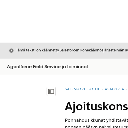
Sulje
Tämä teksti on käännetty Salesforcen konekäännösjärjestelmän avu
Agentforce Field Service ja toiminnot
SALESFORCE-OHJE
ASIAKIRJA
Olet tässä:
Näytä sisällysluettelo
Ajoituskon
Ponnahdusikkunat yhdistävät 
nopean pääsyn palveluresurssie