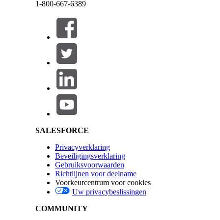
1-800-667-6389
Bekijk de informatie van een serviceafspraak door
afspraak in de serviceafsprakenlijst of een servic
Sluiten
Als uw beheerder een subtitel heeft gedefinieerd i
Deze tekst werd vertaald aan de hand van het systeem voor automatische vertaling van Sale
ook getoond. Zie
De planningsconsole instellen
.
Salesforce Help | Article
U kunt ook het zijdeelvenster Serviceafspraak ope
uitgevoerd.
Sluiten
Sluiten
SALESFORCE
Privacyverklaring
Beveiligingsverklaring
Gebruiksvoorwaarden
Richtlijnen voor deelname
Voorkeurcentrum voor cookies
Uw privacybeslissingen
COMMUNITY