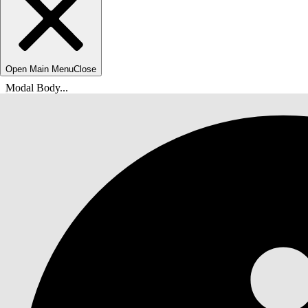
Open Main Menu
Close
Modal Body...
U bent hier:
Help van Salesforce
Documenten
Agentforce Field Service en Operations