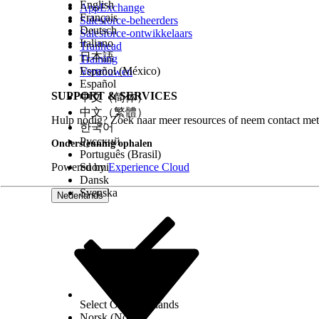
English
AppExchange
Français
Salesforce-beheerders
Deutsch
Salesforce-ontwikkelaars
Italiano
Trailhead
日本語
Training
Español (México)
Vertrouwen
Español
SUPPORT & SERVICES
中文（简体）
中文（繁體）
Hulp nodig? Zoek naar meer resources of neem contact met
한국어
Русский
Ondersteuning ophalen
Português (Brasil)
Klik op de afspraaknaam om de serviceafspraakrec
Powered by
Suomi
Experience Cloud
Klik op het zijdeelvensterpictogram om details van
Dansk
in
voorzieningen van de planningsconsole
.
Svenska
Nederlands
Selecteer een actie (3).
Pop-over van serviceresource
Bekijk de informatie van een serviceresource door 
Als uw beheerder een subtitel heeft gedefinieerd i
ook getoond. Zie
De planningsconsole instellen
.
Select Org
Nederlands
Norsk (Noors)