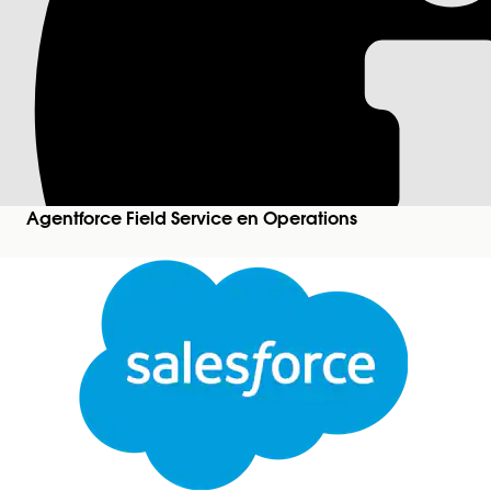
Pop-overs in de pl
Pop-overs consolideren belangrijke informatie en
hebben tot serviceresourcedetails zonder weg te n
Vereiste editions
Agentforce Field Service en Operations
Beschikbaar in: Lightning Experience
De kernvoorzieningen van Field Service, het behe
Developer
Edition.
Dit is een voorziening voor beheerde pakkett
Pop-overs consolideren belangrijke informatie en
de serviceresourcedetails die ze nodig hebben, in
te navigeren.
Pop-over serviceafspraak