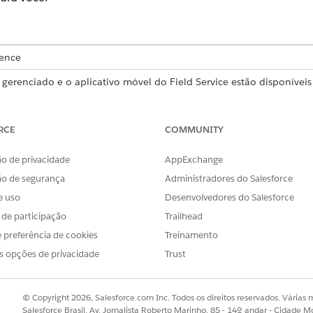
ience
e gerenciado e o aplicativo móvel do Field Service estão disponívei
RCE
COMMUNITY
cote gerenciado do Field Service.
o de privacidade
AppExchange
e de agendamento está disponível apenas quando você está usan
ão de segurança
Administradores do Salesforce
e uso
Desenvolvedores do Salesforce
s de participação
Trailhead
de aos usuários, todas as personalizações aplicadas ao Cons
 preferência de cookies
Treinamento
endamento. Todas as configurações de usuário atuais têm 
s opções de privacidade
Trust
ente é transferido sem nenhuma alteração.
© Copyright 2026, Salesforce.com Inc. Todos os direitos reservados. Várias m
ao máximo o Console de agendamento, recomendamos uma resoluç
Salesforce Brasil, Av. Jornalista Roberto Marinho, 85 - 14º andar - Cidade M