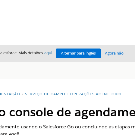
Salesforce. Mais detalhes
aqui
.
Alternar para inglês
Agora não
ENTAÇÃO
SERVIÇO DE CAMPO E OPERAÇÕES AGENTFORCE
 o console de agendam
damento usando o Salesforce Go ou concluindo as etapas ma
ara você.