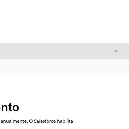
Fecha
Fechar
ento
nualmente. O Salesforce habilita