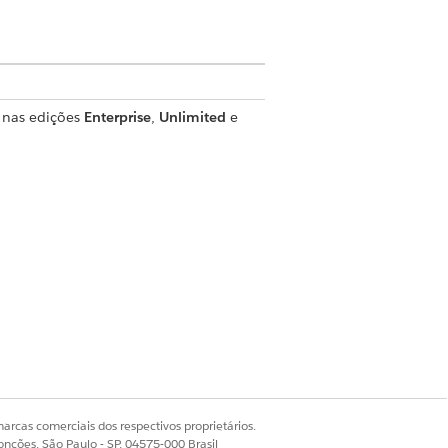
s nas edições
Enterprise
,
Unlimited
e
do Agendamento e otimização
ole de envio clássico continuam
suporte total no Console de
arcas comerciais dos respectivos proprietários.
ão de tela de 1920 x 1080.
onções, São Paulo - SP, 04575-000 Brasil