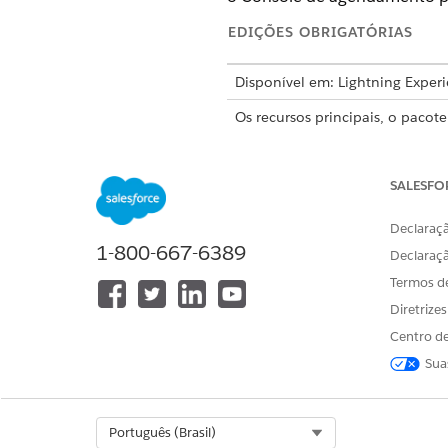
EDIÇÕES OBRIGATÓRIAS
Disponível em: Lightning Exper
Os recursos principais, o pacot
Developer
.
SALESFO
Esse é um recurso de pa
Declaraçã
1-800-667-6389
O Consol
IMPORTANTE
Declaraç
aprimorados.
Termos d
Diretrize
Para proporcionar continuida
Centro de
funcionando no Console de ag
Sua
agendamento, e o Gantt exist
Para aproveitar 
DICA
Select Org
Português (Brasil)