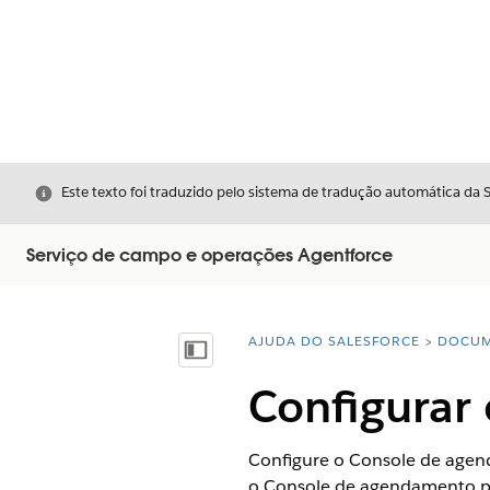
Fechar
Este texto foi traduzido pelo sistema de tradução automática da 
Serviço de campo e operações Agentforce
AJUDA DO SALESFORCE
DOCUM
Você está aqui:
Mostrar índice
Configurar
Configure o Console de agen
o Console de agendamento p