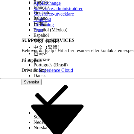
English
AppExchange
Console.
Français
Salesforce-administratörer
Deutsch
Salesforce-utvecklare
Italiano
Trailhead
日本語
Utbildning
Anteckning
Salesforce Go hanterar automatiskt skapand
Español (México)
Trust
utför alla följande steg.
Español
SUPPORT & SERVICES
中文（简体）
Steg 1: Aktivera fliken Schemaläggningskonsol
中文（繁體）
Behöver du hjälp? Hitta fler resurser eller kontakta en exper
한국어
Русский
Använd behörighetsuppsättningar för att aktivera
Få support
Português (Brasil)
Drivs av
Suomi
Experience Cloud
I Inställningar, skriv
i
Behörighetsuppsättningar
Dansk
Välj
Field Service Dispatcher-behörigheter
eller sk
Inom behörighetsuppsättningen, gå till
Objektinst
Svenska
Klicka på
Redigera
och ställ in fliken till
Tillgänglig
Klicka på
Hantera tilldelningar
och lägg till relev
Anteckning
Det går inte att byta namn på fliken Schema
Select Org
Svenska
Nederlands
Steg 2: Skapa listvyn Servicebokning
Norska