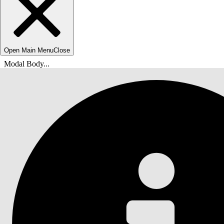
Open Main Menu
Close
Modal Body...
Du är här:
Salesforce-hjälp
Dokument
Agentforce Field Service och åtgärder