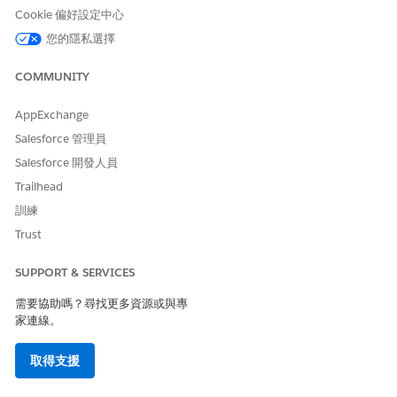
若要充分利用「排程主控台」,建議使用 1920 x 1080 的
小秘訣
Cookie 偏好設定中心
螢幕解析度。
您的隱私選擇
您可以透過兩種方式設定「排程主控台」。
COMMUNITY
選項 1:Salesforce 執行
AppExchange
使用 Salesforce Go 取得引導式設定體驗,以自動化重要的組態步
Salesforce 管理員
驟。
Salesforce 開發人員
從齒輪功能表或從主要「設定」功能表中選取「
Salesforce
Trailhead
Go
」。
訓練
選取「
排程主控台
」。
Trust
請遵循頁面上的步驟。
SUPPORT & SERVICES
需要協助嗎？尋找更多資源或與專
家連線。
如需「移轉服務約會清單」步驟,請參閱
移轉服務約會清
備註
取得支援
單
。