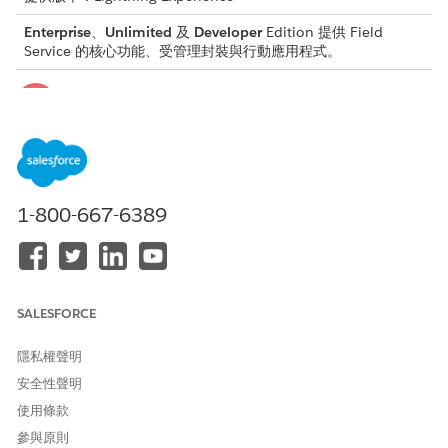
Enterprise
、
Unlimited
及
Developer
Edition 提供 Field
Service 的核心功能、受管理封裝與行動應用程式。
這是 Field Service 受管理封裝功能。
1-800-667-6389
只有在您使用「增強型排程和最佳化」時,才能使用「排程主
重要
控台」。
為了提供使用者連續性,套用至 Classic 分派主控台的任何自訂項目
SALESFORCE
會繼續在「排程主控台」中運作。「排程主控台」完全支援所有目
前的使用者設定,且現有甘特圖會轉移而不會有任何變更。
隱私權聲明
安全性聲明
使用條款
參與原則