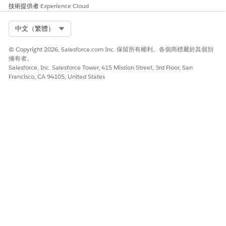
技術提供者
Experience Cloud
選項 2:手動設定
Select Org
如果您未使用 Salesforce Go,請先手動完成這些設定步驟,使用者才
中文（繁體）
能存取「排程主控台」。
© Copyright 2026, Salesforce.com Inc. 保留所有權利。各個商標屬於其個別
擁有者。
Salesforce, Inc. Salesforce Tower, 415 Mission Street, 3rd Floor, San
Francisco, CA 94105, United States
Salesforce Go 會自動處理權限集的建立與使用者存取權。
備註
如果您要手動設定,請完成下列所有步驟。
步驟 1:啟用「排程主控台」索引標籤
使用權限集來啟用「排程主控台」索引標籤。
進入「設定」，在「快速尋找」方塊中輸入
，然後選取
權限集
「
權限集
」。
選取「
Field Service Dispatcher 權限
」,或為您的使用者建立權
限集。
在權限集中,移至
物件設定
|
排程主控台
。
按一下「
編輯
」,然後將索引標籤設定為「
可用
」和「
可見
」。