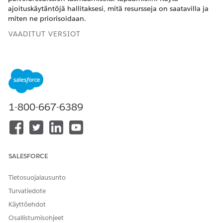
ajoituskäytäntöjä hallitaksesi, mitä resursseja on saatavilla ja
miten ne priorisoidaan.
VAADITUT VERSIOT
Käytettävissä: Lightning Experiencessa
Käytettävissä:
Enterprise Edition
- ja
Unlimited Edition
-
versioissa
1-800-667-6389
TARVITTAVAT KÄYTTÖOIKEUDET
Rakennuspalikoiden
Workforce-ajoituspäällikkö
määrittäminen
ajoituskäytännöille:
SALESFORCE
Napsauta Määritykset-valikosta
Salesforce Go
.
Hae
.
Scheduling Policies
Tietosuojalausunto
Valitse hakutulosten Ominaisuudet-osiosta
Turvatiedote
Ajoituskäytännöt Workforce Schedulingille
.
Käyttöehdot
Ota käyttöön Workforce Scheduling -ominaisuuden
ajoituskäytännöt
.
Osallistumisohjeet