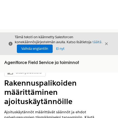
Tämä teksti on käännetty Salesforcen
konekäännösjärjestelmän avulla. Katso lisätietoja
täältä
.
Sulje
Sulje
Sulje
Vaihda englantiin
Ei nyt
Agentforce Field Service ja toiminnot
Sisällysluettelo
Näytä sisällysluettelo
Rakennuspalikoiden
määrittäminen
ajoituskäytännöille
Ajoituskäytännöt määrittävät säännöt ja ehdot
palveluresurssien täsmäämiseksi tapaamisiin. Käytä