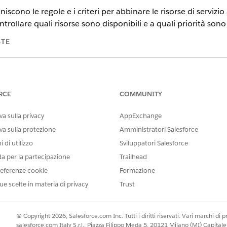
niscono le regole e i criteri per abbinare le risorse di servizi
ntrollare quali risorse sono disponibili e a quali priorità son
STE
tning Experience
n
e
Unlimited Edition
RCE
COMMUNITY
AUTORIZZAZIONI UTENTE RICHIESTE
a sulla privacy
AppExchange
per le policy di pianificazione:
Responsabile pianificazione 
va sulla protezione
Amministratori Salesforce
 di utilizzo
Sviluppatori Salesforce
alesforce
.
da per la partecipazione
.
Trailhead
es
 Funzioni, selezionare
Policy di pianificazione
.
eferenze cookie
Formazione
zione
.
ue scelte in materia di privacy
Trust
ie, completare le fasi successive nell'ordine.
ivo di servizio
© Copyright 2026, Salesforce.com Inc. Tutti i diritti riservati. Vari marchi di pro
salesforce.com Italy S.r.l., Piazza Filippo Meda 5, 20121 Milano (MI) Capit