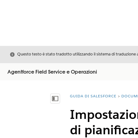
Chiudi
Questo testo è stato tradotto utilizzando il sistema di traduzione 
Agentforce Field Service e Operazioni
GUIDA DI SALESFORCE
DOCUM
Ti trovi qui:
Mostra sommario
Impostazion
di pianific