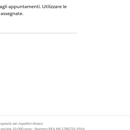
o agli appuntamenti. Utilizzare le
o assegnate.
del personale
prietà dei rispettivi titolari.
ale sociale 10.000 euro - Numero REA MI-1785731 P.IVA