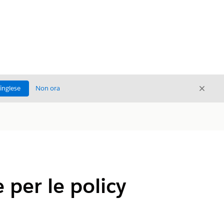
Chiud
'inglese
Non ora
Chiudi
per le policy