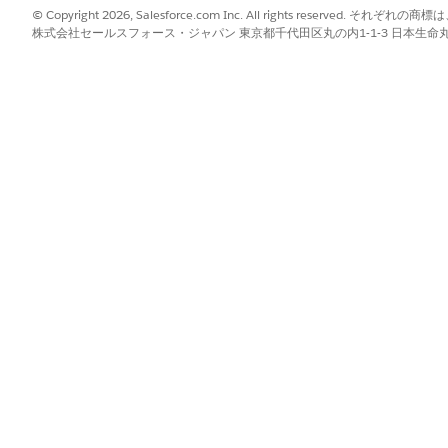
 Mapping for Workforce Scheduling
] を選択します。
© Copyright 2026, Salesforce.com Inc. All rights reserve
株式会社セールスフォース・ジャパン 東京都千代田区丸の内1-1-3 日本生命丸の内ガ
効にするには、
Object Mapping for Workforce Scheduling
を有効にし
ルの初期設定を有効化] と [コンテキスト定義を有効化] の 2
 Steps (必要なステップを完了)] で、[Map Object Data with Service
つけて、[
管理]
をクリックし、対応付けを設定します。
義を選択し、[
保存] を
クリックします。
設定
使用開始
ビス
?