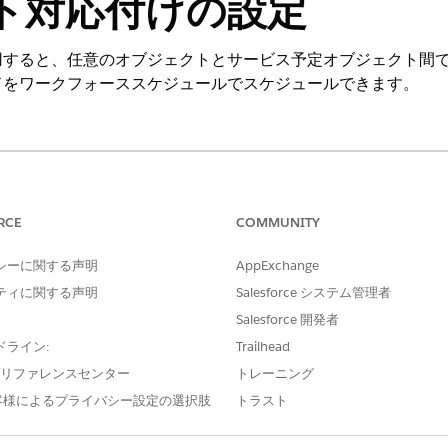
ト対応付けの設定
用すると、任意のオブジェクトとサービス予定オブジェクト間
ドをワークフォーススケジュールでスケジュールできます。
ng Experience
ise
Edition および
Unlimited
Edition
RCE
COMMUNITY
必要なユーザー権限
シーに関する声明
AppExchange
る
ワークフォーススケジュール
ティに関する声明
Salesforce システム管理者
Salesforce 開発者
ドライン:
Trailhead
付けを行うロケーションを作成します。正確な住所を使用し、できれば
e プリファレンスセンター
トレーニング
ージメントチャネル名と一致することを確認します。
客様によるプライバシー設定の選択肢
トラスト
をクリックします。
検索します。