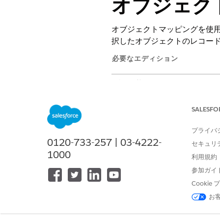
オブジェク
オブジェクトマッピングを使
択したオブジェクトのレコー
必要なエディション
使用可能なインターフェース: Lightni
使用可能なエディション:
Enterpr
SALESFO
プライバ
0120-733-257 | 03-4222-
オブジェクトマッピングを設定す
セキュリ
1000
利用規約
作業を開始する前に
参加ガイ
サービステリトリーと同じ対応
Cooki
インタラクション種別がエンゲ
お
[設定] から、[
Salesforce 移動]
「
」を
Scheduling Policies