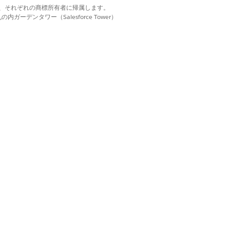
d. それぞれの商標は、それぞれの商標所有者に帰属します。
ーデンタワー（Salesforce Tower）
ます。
 つの前提条件が自動的に満たされま
 Appointments (サービス予定を使用したオブジ
はい
いいえ