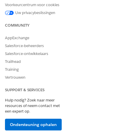
Selecteer in de zoekresultaten onder Voorzieningen
Voorkeurcentrum voor cookies
Objecttoewijzing voor Personeelsplanning
.
Uw privacybeslissingen
Als u objecttoewijzing wilt inschakelen, schakelt u
Objecttoewijzing voor Personeelsplanning
in.
COMMUNITY
Twee randvoorwaarden worden automatisch ingevuld:
Schakel Aanvankelijke set-up van Personeelsplanning in
AppExchange
en schakel Contextdefinities in.
Salesforce-beheerders
Zoek onder De verplichte stappen voltooien naar
Salesforce-ontwikkelaars
Objectgegevens toewijzen met serviceafspraken en klik
Trailhead
vervolgens op
Beheren
om de toewijzing te configureren.
Selecteer de contextdefinitie voor uw object en klik op
Training
Opslaan
.
Vertrouwen
ZIE OOK:
SUPPORT & SERVICES
Personeelsplanning instellen
Hulp nodig? Zoek naar meer
Aan de slag met Personeelsplanning
resources of neem contact met
Salesforce-contextservice
een expert op.
Ondersteuning ophalen