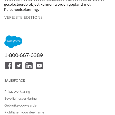
geselecteerde object kunnen worden gepland met
Personeelsplanning.
VEREISTE EDITIONS
Beschikbaar in: Lightning Experience
Beschikbaar in:
Enterprise
en
Unlimited
Edition
BENODIGDE GEBRUIKERSMACHTIGINGEN
1-800-667-6389
Objecttoewijzing instellen:
Manager
personeelsplanning
Voordat u begint:
SALESFORCE
Maak locaties die identiek zijn aan de serviceterritoria.
Gebruik het exacte adres en idealiter dezelfde naam.
Privacyverklaring
Zorg ervoor dat het interactietype overeenkomt met de
Beveiligingsverklaring
naam van het betrokkenheidskanaal.
Gebruiksvoorwaarden
Klik vanuit Set-up op
Salesforce Go
.
Richtlijnen voor deelname
Zoek naar
.
Scheduling Policies