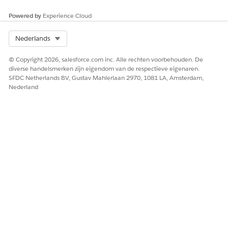
HEEFT DIT ARTIKEL UW PROBLEEM OPGELOST?
Powered by
Laat ons weten wat we kunnen doen om te verbeteren!
Experience Cloud
Ja
Nee
Select Org
Nederlands
© Copyright 2026, salesforce.com inc. Alle rechten voorbehouden. De
diverse handelsmerken zijn eigendom van de respectieve eigenaren.
SFDC Netherlands BV, Gustav Mahlerlaan 2970, 1081 LA, Amsterdam,
Nederland