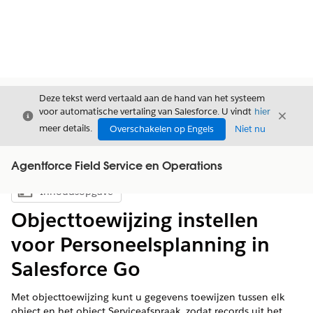
Deze tekst werd vertaald aan de hand van het systeem
voor automatische vertaling van Salesforce. U vindt
hier
Sluiten
Sluite
Sluiten
meer details.
Overschakelen op Engels
Niet nu
Agentforce Field Service en Operations
Inhoudsopgave
Inhoudsopgave weergeven
Objecttoewijzing instellen
voor Personeelsplanning in
Salesforce Go
Met objecttoewijzing kunt u gegevens toewijzen tussen elk
object en het object Serviceafspraak, zodat records uit het