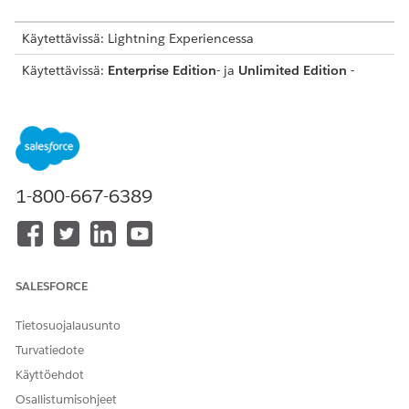
Käytettävissä: Lightning Experiencessa
Käytettävissä:
Enterprise Edition
- ja
Unlimited Edition
-
versioissa
Workforce Schedulingin määrittäminen Salesforce Go:lla
Avaa Salesforce Go määrittääksesi Workforce Schedulingin
nopeasti ja tutkiaksesi sen ominaisuuksia.
Rakennuspalikoiden määrittäminen ajoituskäytännöille
1-800-667-6389
Ajoituskäytännöt määrittävät säännöt ja ehdot
palveluresurssien täsmäämiseksi tapaamisiin. Käytä
ajoituskäytäntöjä hallitaksesi, mitä resursseja on saatavilla
ja miten ne priorisoidaan.
SALESFORCE
Objektien kartoituksen määrittäminen Workforce
Schedulingille Salesforce Go:ssa
Tietosuojalausunto
Objektien kartoitus sallii sinun kartoittaa dataa minkä
Turvatiedote
tahansa objektin ja Palvelutapaaminen-objektin välillä,
Käyttöehdot
jotta valitun objektin tietueita voidaan ajoittaa Workforce
Schedulingilla.
Osallistumisohjeet