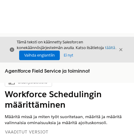
Tämä teksti on käännetty Salesforcen
konekäännösjärjestelmän avulla. Katso lisätietoja
täältä
.
Sulje
Sulje
Sulje
Vaihda englantiin
Ei nyt
Agentforce Field Service ja toiminnot
Sisällysluettelo
Näytä sisällysluettelo
Workforce Schedulingin
määrittäminen
Määritä missä ja miten työt suoritetaan, määritä ja määritä
valinnaisia ominaisuuksia ja määritä ajoituskonsoli.
VAADITUT VERSIOT