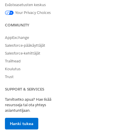
Evästeasetusten keskus
Omaisuuksien ajoituksen määrittäminen Workforce
Schedulingille
Your Privacy Choices
Ajoita omaisuuksia, kuten kokoustiloja, dialyysituoleja tai
muita laitteita palveluresurssien rinnalle. Jos haluat
COMMUNITY
ajoittaa omaisuuden, lisää se palveluresurssiksi, jonka
Resurssin tyyppi on Omaisuus, ja salli sen ajoittaminen ja
AppExchange
vuorovaikutusten osallistuminen.
Salesforce-pääkäyttäjät
Salesforce-kehittäjät
Trailhead
Koulutus
RATKAISIKO TÄMÄ ARTIKKELI ONGELMASI?
Anna palautetta, jotta voimme kehittyä!
Trust
Kyllä
Ei
SUPPORT & SERVICES
Tarvitsetko apua? Hae lisää
resursseja tai ota yhteys
asiantuntijaan.
Hanki tukea