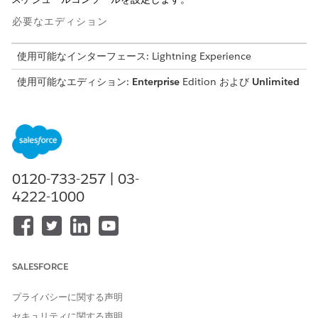
必要なエディション
使用可能なインターフェース: Lightning Experience
使用可能なエディション:
Enterprise
Edition および
Unlimited
Edition
Salesforce Go を使用したワークフォーススケジュールの設定
Salesforce Go に移動して、ワークフォーススケジュールをす
ばやく設定し、その機能を探索します。
0120-733-257 | 03-
スケジュールポリシーのビルディングブロックの設定
スケジュールポリシーでは、サービスリソースを予定と照合す
4222-1000
るためのルールと条件を定義します。スケジュールポリシーを
使用して、対応可能なリソースとその優先度を制御します。
Salesforce Go でのワークフォーススケジュールのオブジェク
ト対応付けの設定
SALESFORCE
オブジェクトマッピングを使用すると、任意のオブジェクトと
サービス予定オブジェクト間でデータをマッピングできるた
プライバシーに関する声明
め、選択したオブジェクトのレコードをワークフォーススケジ
セキュリティに関する声明