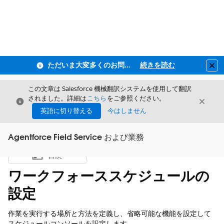
ただいま大変多くのお問い合わせをいただいており、ご連絡までにお時間を頂戴しております
続きを読む
Clo
この文章は Salesforce 機械翻訳システムを使用して翻訳
されました。詳細は
こちら
をご参照ください。
閉じる
閉じ
閉じる
英語に切り替える
今はしません
Agentforce Field Service および業務
目次
目次を表示
ワークフォーススケジュールの
設定
作業を実行する場所と方法を定義し、省略可能な機能を設定して
スケジュールコンソールを設定します。