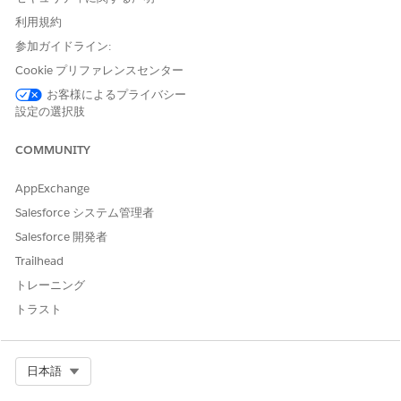
ュールでスケジュールできます。
利用規約
ワークフォーススケジュールのアセットスケジュールの設定
参加ガイドライン:
会議室、透析椅子、その他の機器などのアセットをサービスリ
ソースと共にスケジュールします。アセットをスケジュールす
Cookie プリファレンスセンター
るには、[リソース種別] が [アセット] に設定されたサービス
お客様によるプライバシー
リソースとしてアセットを追加し、スケジュール設定およびイ
設定の選択肢
ンタラクション参加で使用できるようにします。
COMMUNITY
AppExchange
この記事で問題は解決されましたか?
Salesforce システム管理者
ご意見をお待ちしております。
Salesforce 開発者
Trailhead
はい
いいえ
トレーニング
トラスト
Select Org
日本語