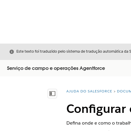
Fechar
Este texto foi traduzido pelo sistema de tradução automática da 
Serviço de campo e operações Agentforce
AJUDA DO SALESFORCE
DOCUM
Você está aqui:
Mostrar índice
Configurar
Defina onde e como o trabalh