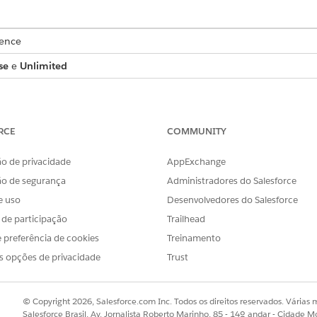
ience
se
e
Unlimited
 trabalho com o Salesforce Go
 configurar rapidamente o Agendamento de trabalho e explorar seu
RCE
COMMUNITY
ução para políticas de agendamento
efinem as regras e os critérios para combinar recursos em serviço
uais recursos estão disponíveis e como eles são priorizados.
o de privacidade
AppExchange
ão de segurança
Administradores do Salesforce
bjeto para agendamento de trabalho no Salesforce Go
ite mapear dados entre qualquer objeto e o objeto Compromisso d
e uso
Desenvolvedores do Salesforce
ser agendados com o Agendamento de trabalho.
s de participação
Trailhead
e ativos para agendamento de trabalho
 preferência de cookies
Treinamento
reuniões, cadeiras de diálise ou outro equipamento junto com rec
s opções de privacidade
Trust
curso em serviço com o Tipo de recurso definido como Ativo e dis
© Copyright 2026, Salesforce.com Inc. Todos os direitos reservados. Várias m
Salesforce Brasil, Av. Jornalista Roberto Marinho, 85 - 14º andar - Cidade M