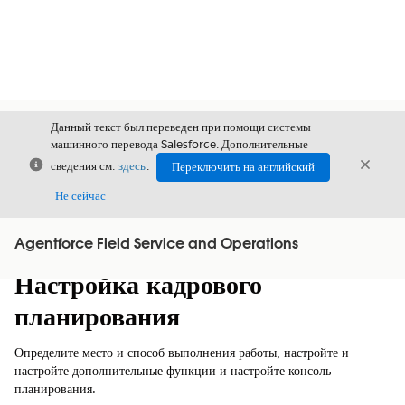
Данный текст был переведен при помощи системы
машинного перевода Salesforce. Дополнительные
Закрыть
Закры
сведения см.
здесь
.
Переключить на английский
Закрыт
Не сейчас
Agentforce Field Service and Operations
Содержание
Показать содержание
Настройка кадрового
планирования
Определите место и способ выполнения работы, настройте и
настройте дополнительные функции и настройте консоль
планирования.