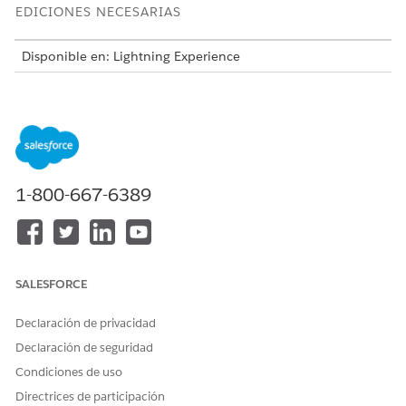
EDICIONES NECESARIAS
Disponible en: Lightning Experience
Disponible en:
Enterprise Edition
y
Unlimited Edition
¿RESOLVIÓ ESTE ARTÍCULO SU PROBLEMA?
1-800-667-6389
¡Háganos saber cómo podemos mejorar!
Sí
No
SALESFORCE
Declaración de privacidad
Declaración de seguridad
Condiciones de uso
Directrices de participación