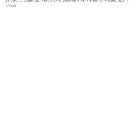
Salesforce Spain S.L., Paseo de la Castellana 79, Planta 7ª, Madrid, Spain,
28046