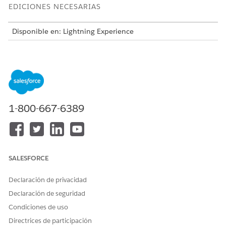
EDICIONES NECESARIAS
Disponible en: Lightning Experience
Disponible en:
Enterprise Edition
y
Unlimited Edition
¿RESOLVIÓ ESTE ARTÍCULO SU PROBLEMA?
1-800-667-6389
¡Háganos saber cómo podemos mejorar!
Sí
No
SALESFORCE
Declaración de privacidad
Declaración de seguridad
Condiciones de uso
Directrices de participación