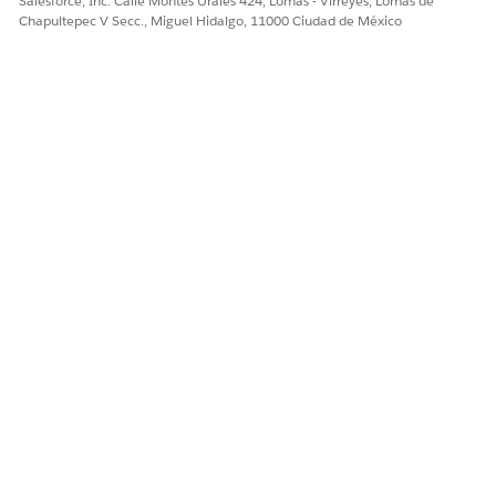
Salesforce, Inc. Calle Montes Urales 424, Lomas - Virreyes, Lomas de
Chapultepec V Secc., Miguel Hidalgo, 11000 Ciudad de México