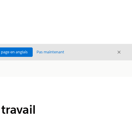
Ferme
a page en anglais
Pas maintenant
Fermer
travail