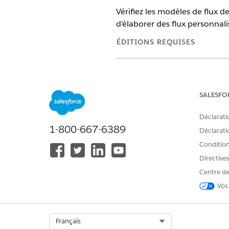
Vérifiez les modèles de flux de
d'élaborer des flux personnali
ÉDITIONS REQUISES
Disponible avec : Lightning Exp
Disponible avec :
Enterprise
Edi
SALESFO
Déclarati
1-800-667-6389
Déclaratio
CET ARTICLE A-T-IL RÉSOLU VOT
Dites-nous ce que nous pouvons 
Conditions
Directive
Centre de
Vos
Select Org
Français