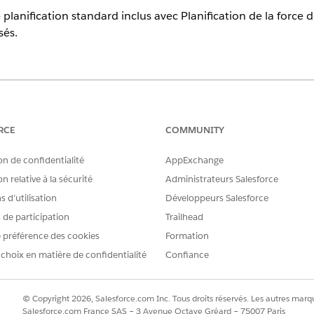
 planification standard inclus avec Planification de la force 
sés.
erience
tion et
Unlimited
Edition
RCE
COMMUNITY
on de confidentialité
AppExchange
n relative à la sécurité
Administrateurs Salesforce
RE PROBLÈME ?
améliorer !
 d’utilisation
Développeurs Salesforce
s de participation
Trailhead
 préférence des cookies
Formation
 choix en matière de confidentialité
Confiance
© Copyright 2026, Salesforce.com Inc. Tous droits réservés. Les autres marqu
Salesforce.com France SAS – 3 Avenue Octave Gréard – 75007 Paris