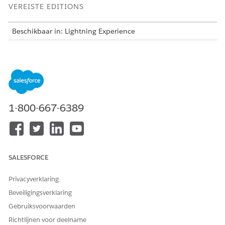
VEREISTE EDITIONS
Beschikbaar in: Lightning Experience
Beschikbaar in:
Enterprise
en
Unlimited
Edition
HEEFT DIT ARTIKEL UW PROBLEEM OPGELOST?
1-800-667-6389
Laat ons weten wat we kunnen doen om te verbeteren!
Ja
Nee
SALESFORCE
Privacyverklaring
Beveiligingsverklaring
Gebruiksvoorwaarden
Richtlijnen voor deelname