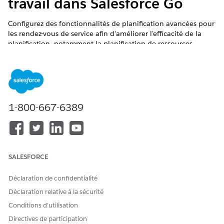
travail dans Salesforce Go
Configurez des fonctionnalités de planification avancées pour
les rendez-vous de service afin d'améliorer l'efficacité de la
planification, notamment la planification de ressources
multiples et le suivi de l'utilisation des ressources.
ÉDITIONS REQUISES
Disponible avec : Lightning Experience
1-800-667-6389
Disponible avec :
Enterprise
Edition et
Unlimited
Edition
AUTORISATIONS UTILISATEUR REQUISES
Pour débloquer des
Responsable de la
SALESFORCE
fonctionnalités avancées
planification de la force de
pour des rendez-vous de
travail
Déclaration de confidentialité
service :
Déclaration relative à la sécurité
Dans Configuration, cliquez sur
Salesforce Go
.
Conditions d’utilisation
Recherchez
.
Scheduling
Directives de participation
Dans les résultats de recherche, sous Fonctionnalités,