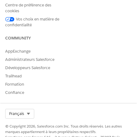
sélectionnez
Rendez-vous de service
pour la planification
Centre de préférence des
de la force de travail.
cookies
Sous Déverrouiller la fonctionnalité avancée, configurez
Vos choix en matière de
ces fonctionnalités facultatives si nécessaire.
confidentialité
Pour permettre aux utilisateurs d'ajouter plusieurs
ressources de service à un rendez-vous, activez
COMMUNITY
Planifier plusieurs ressources
.
Pour calculer l'utilisation des ressources de service à
AppExchange
partir des données des rendez-vous de service et des
Administrateurs Salesforce
heures ouvrables, activez
Afficher l'utilisation
des
Développeurs Salesforce
ressources.
Pour attribuer plusieurs ressources de service au même
Trailhead
utilisateur et calculer la disponibilité en fonction de la
Formation
ressource principale désignée, activez
Désigner une
Confiance
ressource
principale.
Select Org
Français
CET ARTICLE A-T-IL RÉSOLU VOTRE PROBLÈME ?
© Copyright 2026, Salesforce.com Inc. Tous droits réservés. Les autres
Dites-nous ce que nous pouvons améliorer !
marques appartiennent à leurs propriétaires respectifs.