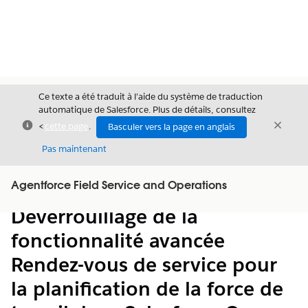
Ce texte a été traduit à l’aide du système de traduction
automatique de Salesforce. Plus de détails, consultez
Fermer
Ferme
<
cette page
.
Basculer vers la page en anglais
Fermer
Pas maintenant
Table des
Agentforce Field Service and Operations
Afficher la table des matières
matières
Déverrouillage de la
fonctionnalité avancée
Rendez-vous de service pour
la planification de la force de