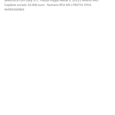
salesforce.com Italy S.r.l., Piazza Filippo Meda 5, 20121 Milano (MI)
Capitale sociale 10.000 euro - Numero REA MI-1785731 P.IVA
04959160963