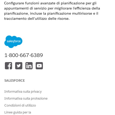
Configurare funzioni avanzate di pianificazione per gli
appuntamenti di servizio per migliorare l'efficienza della
pianificazione, incluse la pianificazione multirisorse e il
tracciamento dell'utilizzo delle risorse.
VERSIONI (EDITION) RICHIESTE
Disponibile nelle versioni: Lightning Experience
Disponibile in:
Enterprise Edition
e
Unlimited Edition
1-800-667-6389
AUTORIZZAZIONI UTENTE RICHIESTE
Per sbloccare funzionalità
Responsabile pianificazione
avanzate per gli
del personale
appuntamenti di servizio:
SALESFORCE
Da Imposta, fare clic su
Vai Salesforce
.
Informativa sulla privacy
Cercare
.
Scheduling
Informativa sulla protezione
Nei risultati della ricerca, in Funzioni, selezionare
Appuntamenti di servizio
.
Condizioni di utilizzo
In Sblocca funzionalità avanzate, configurare queste
Linee guida per la