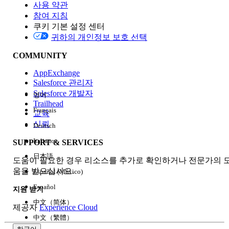
사용 약관
참여 지침
쿠키 기본 설정 센터
Edition
귀하의 개인정보 보호 선택
COMMUNITY
AppExchange
Salesforce 관리자
Salesforce 개발자
영어
경험
Trailhead
Français
교육
신뢰
Deutsch
Italiano
SUPPORT & SERVICES
모두 지우기
완료
日本語
도움이 필요한 경우 리소스를 추가로 확인하거나 전문가의 
움을 받으십시오.
Español (México)
Español
지원 받기
中文（简体）
제공자
Experience Cloud
中文（繁體）