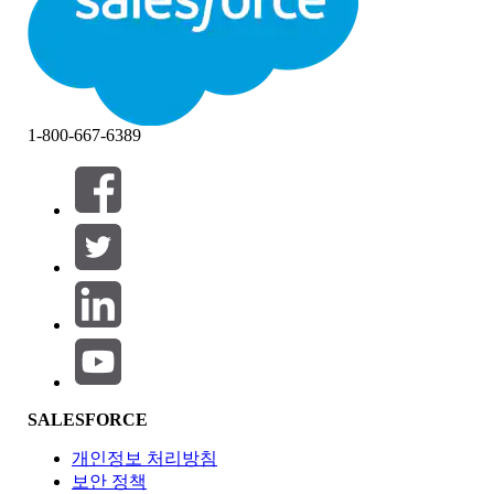
1-800-667-6389
필터 (0)
필터 선택
추가
제품 영역
SALESFORCE
기능 영향
개인정보 처리방침
보안 정책