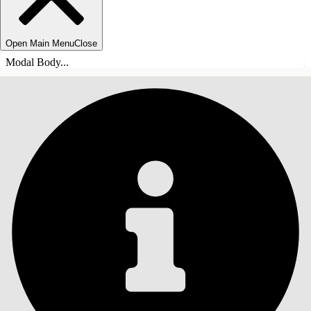
Open Main Menu
Close
Modal Body...
목차