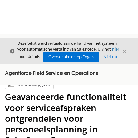
Deze tekst werd vertaald aan de hand van het systeem
voor automatische vertaling van Salesforce. U vindt
hier
Sluiten
Sluite
Sluiten
meer details.
Overschakelen op Engels
Niet nu
Agentforce Field Service en Operations
Inhoudsopgave
Inhoudsopgave weergeven
Geavanceerde functionaliteit
voor serviceafspraken
ontgrendelen voor
personeelsplanning in