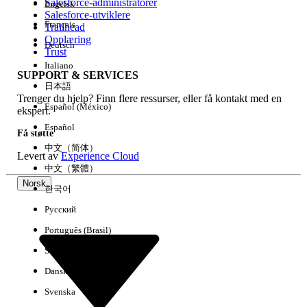
Salesforce-administratorer
Engelsk
Salesforce-utviklere
Français
Trailhead
Erfaring
Opplæring
Deutsch
Trust
Italiano
SUPPORT & SERVICES
日本語
Trenger du hjelp? Finn flere ressurser, eller få kontakt med en
Fjern alle
Utført
Español (México)
ekspert.
Español
Få støtte
中文（简体）
Levert av
Experience Cloud
中文（繁體）
Norsk
한국어
Русский
Português (Brasil)
Suomi
Dansk
Svenska