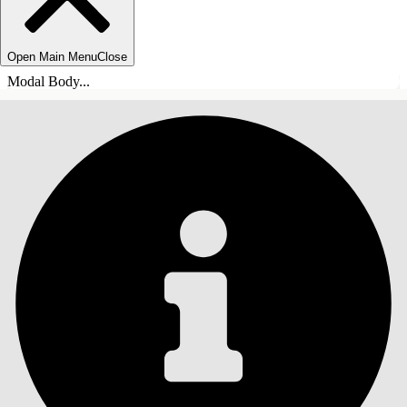
Open Main Menu
Close
Modal Body...
INNHOLD
Søk
Vis innholdsfortegnelse
Innhold