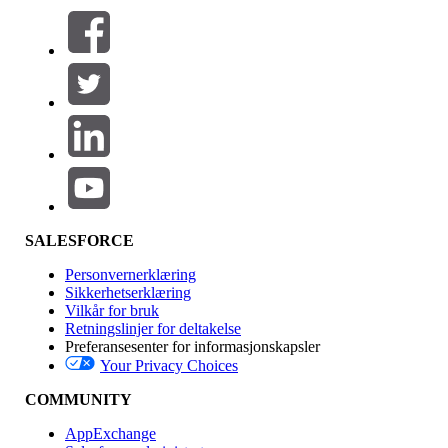
Filtrer etter (0)
VELG FILTRE
Legg til
Produktområde
Funksjonsinnvirkning
SALESFORCE
Personvernerklæring
Sikkerhetserklæring
Vilkår for bruk
Retningslinjer for deltakelse
Preferansesenter for informasjonskapsler
Your Privacy Choices
Utgave
COMMUNITY
AppExchange