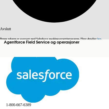
Søk
Avslutt
Denne teksten er oversatt med Salesforce maskinoversettingssystem. Flere detaljer
her
.
Agentforce Field Service og operasjoner
Bytt til engelsk
Ikke nå
Avslutt
Avslutt
1-800-667-6389