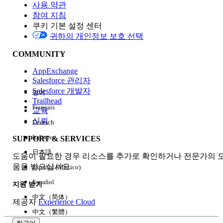
사용 약관
참여 지침
쿠키 기본 설정 센터
Edition
귀하의 개인정보 보호 선택
COMMUNITY
AppExchange
Salesforce 관리자
Salesforce 개발자
영어
경험
Trailhead
Français
교육
신뢰
Deutsch
Italiano
SUPPORT & SERVICES
모두 지우기
완료
日本語
도움이 필요한 경우 리소스를 추가로 확인하거나 전문가의 
움을 받으십시오.
Español (México)
Español
지원 받기
中文（简体）
제공자
Experience Cloud
中文（繁體）