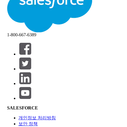
1-800-667-6389
필터 (0)
필터 선택
추가
제품 영역
SALESFORCE
기능 영향
개인정보 처리방침
보안 정책