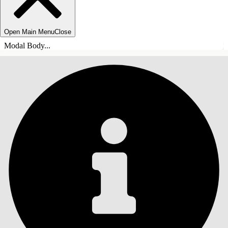
Open Main Menu
Close
Modal Body...
목차