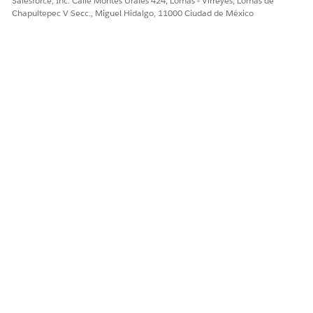
Salesforce, Inc. Calle Montes Urales 424, Lomas - Virreyes, Lomas de
Chapultepec V Secc., Miguel Hidalgo, 11000 Ciudad de México