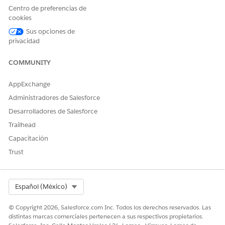
Centro de preferencias de
cookies
Sus opciones de
¿RESOLVIÓ ESTE ARTÍCULO SU PROBLEMA?
privacidad
¡Háganos saber cómo podemos mejorar!
COMMUNITY
Sí
No
AppExchange
Administradores de Salesforce
Desarrolladores de Salesforce
Trailhead
Capacitación
Trust
Select Org
Español (México)
© Copyright 2026, Salesforce.com Inc. Todos los derechos reservados. Las
distintas marcas comerciales pertenecen a sus respectivos propietarios.