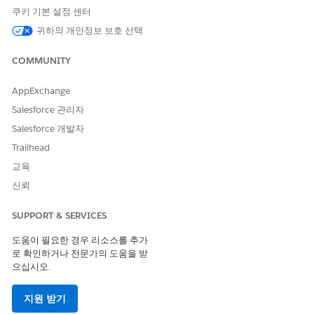
쿠키 기본 설정 센터
필 업데이트, 운영 워크플레이를 관리합니다. 일관된 데이터 수
집을 통해 팀이 수동 처리를 통해 요청을 효율적으로 라우팅하
귀하의 개인정보 보호 선택
거나 사용자 정의 플로를 수행할 수 있습니다.
COMMUNITY
AppExchange
Salesforce 관리자
이 기사를 통해 문제를 해결했습니까?
개선을 위한 의견을 보내주세요.
Salesforce 개발자
Trailhead
예
아니요
교육
신뢰
SUPPORT & SERVICES
도움이 필요한 경우 리소스를 추가
로 확인하거나 전문가의 도움을 받
으십시오.
지원 받기