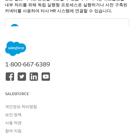
내부 처리를 위해 독립 실행형 프로세스로 실행하거나 사전 구축된
커넥터를 사용하여 타사 HR 시스템에 연결할 수 있습니다.
서비스 카탈로그 템플릿의 사전 구축된 인테이크 및 처리 플
노트
로는 현지화되지 않습니다. 플로 화면 레이블은 사용자의 로캘에
관계없이 영어로 표시됩니다.
1-800-667-6389
커넥터 기반 HR 서비스 템플릿
해당 템플릿을 사용하여 핵심 직원 작업을 레코드의 외부 시스
템과 직접 자동으로 동기화합니다. 사전 구성된 커넥터를 통해
타사 HR, ID, 금융 플랫폼에 데이터를 원활하게 전달하는 구조
SALESFORCE
화된 인테이크 양식을 직원 및 HR 서비스 담당자에게 제공합니
다. 이를 통해 통합 HR 기술 스택 전체에서 즉각적인 데이터 일
개인정보 처리방침
관성을 보장하고 수동 데이터 입력 오류를 최소화하며 자동 다
보안 정책
운스트림 워크플로를 트리거합니다.
사용 약관
일반 HR 서비스 템플릿
참여 지침
구조화된 서비스 템플릿을 사용하여 표준 직원 요청, 개인 프로