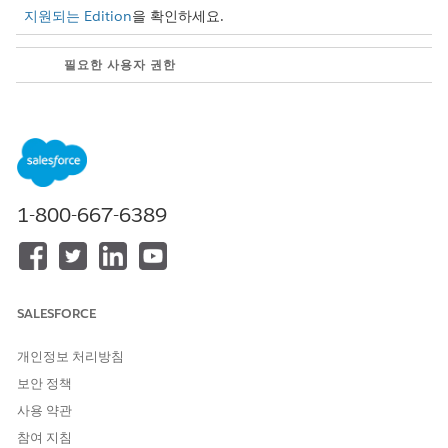
지원되는 Edition
을 확인하세요.
필요한 사용자 권한
서비스 에이전트 구축 및 관리
Agentforce 서비스 에이전트
방법:
관리 AND AI 에이전트 관리
OR
응용 프로그램 사용자 정의
1-800-667-6389
작업 세부 사항
이 작업을 사용하려면 비즈니스의 보안 표준에 따라 사용자 정의합
니다. 에이전트를 대신하여 이 작업을 완료하기 전에 요청자의 ID를
확인하도록 구성하는 것이 좋습니다.
Agentforce 작업으로 Trust
SALESFORCE
유지
를 참조하십시오.
개인정보 처리방침
이 작업은 사례의 안전한 생성을 시작하고 기밀 컴플레인 에스컬레
이션 플로를 사용하여 AI 에이전트에서 HR 또는 법률 전문가로 대
보안 정책
화를 이동합니다.
사용 약관
참여 지침
API 이름
ChangeJobLocation