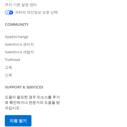
쿠키 기본 설정 센터
작업 유형
표준
귀하의 개인정보 보호 선택
참조 작업 유형
플로
COMMUNITY
참조 작업
작업 위치 변경
AppExchange
입력
현재 위치, 요청된 새 위치, 유
Salesforce 관리자
효 일자, 작업 조정, 변경 이유,
문서
Salesforce 개발자
Trailhead
출력
사례 번호
교육
이 작업은 하나 이상의 프롬프
아니요
신뢰
트 템플릿을 실행합니까?
SUPPORT & SERVICES
이 작업을 트리거하는 발화의 예
도움이 필요한 경우 리소스를 추가
"작업 위치를 변경해야 합니다."
로 확인하거나 전문가의 도움을 받
"방갈로르에서 하이데라바드로 이동을 요청하십시오."
으십시오.
"재배치 중이므로 위치 변경 요청을 제출합니다."
지원 받기